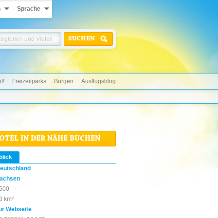
n
Sprache
SUCHEN
t!
Freizeitparks
Burgen
Ausflugsblog
HOTEL IN DER NÄHE BUCHEN
blick
eutschland
achsen
500
3 km²
ur Webseite