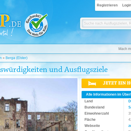
Registrieren
Logi
Mach mi
n
»
Berga (Elster)
nswürdigkeiten und Ausflugsziele
JETZT EIN 
Alle Informationen im Über
Land
D
Bundesland
S
Einwohnerzahl
3
Fläche
4
Webseite
z