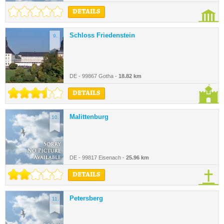
DETAILS
Schloss Friedenstein
9.
DE - 99867 Gotha -
18.82 km
DETAILS
Malittenburg
10.
DE - 99817 Eisenach -
25.96 km
DETAILS
Petersberg
11.