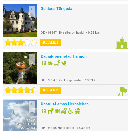
Schloss Tüngeda
6.
DE - 99947 Hörselberg-Hainich -
9.89 km
DETAILS
Baumkronenpfad Hainich
7.
DE - 99947 Bad Langensalza -
10.59 km
DETAILS
Unstrut-Lamas Herbsleben
8.
DE - 99955 Herbsleben -
13.37 km