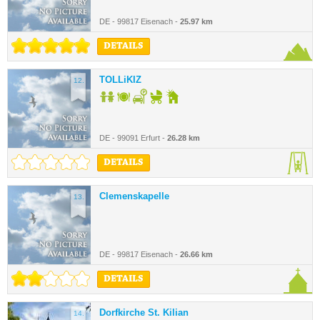
DE - 99817 Eisenach -
25.97 km
DETAILS
TOLLiKIZ
12.
DE - 99091 Erfurt -
26.28 km
DETAILS
Clemenskapelle
13.
DE - 99817 Eisenach -
26.66 km
DETAILS
Dorfkirche St. Kilian
14.