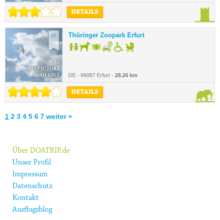
DETAILS
Thüringer Zoopark Erfurt
20.
DE - 99087 Erfurt -
28.26 km
DETAILS
1
2
3
4
5
6
7
weiter »
Über DOATRIP.de
Unser Profil
Impressum
Datenschutz
Kontakt
Ausflugsblog