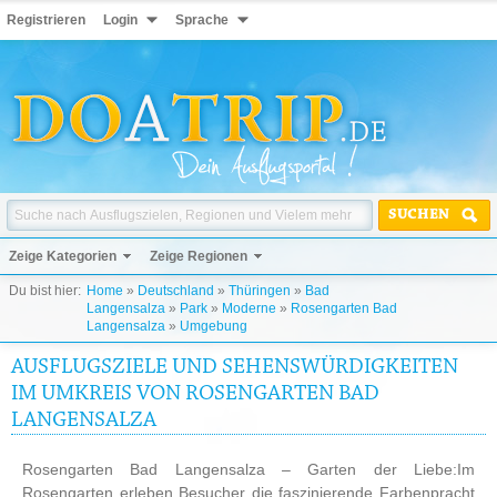
Registrieren
Login
Sprache
SUCHEN
Zeige Kategorien
Zeige Regionen
Du bist hier:
Home
»
Deutschland
»
Thüringen
»
Bad
Langensalza
»
Park
»
Moderne
»
Rosengarten Bad
Langensalza
»
Umgebung
AUSFLUGSZIELE UND SEHENSWÜRDIGKEITEN
IM UMKREIS VON ROSENGARTEN BAD
LANGENSALZA
Rosengarten Bad Langensalza – Garten der Liebe:Im
Rosengarten erleben Besucher die faszinierende Farbenpracht