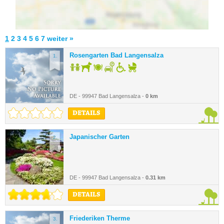
1
2
3
4
5
6
7
weiter »
Rosengarten Bad Langensalza
1.
DE - 99947 Bad Langensalza -
0 km
DETAILS
Japanischer Garten
2.
DE - 99947 Bad Langensalza -
0.31 km
DETAILS
Friederiken Therme
3.