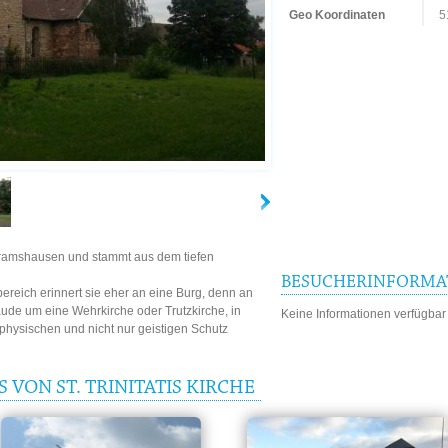
Geo Koordinaten
5
Wolkramshausen und stammt aus dem tiefen
BESUCHERINFORMA
ereich erinnert sie eher an eine Burg, denn an
äude um eine Wehrkirche oder Trutzkirche, in
Keine Informationen verfügbar
physischen und nicht nur geistigen Schutz
 VON ST. TRINITATIS KIRCHE