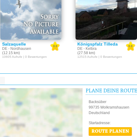
Salzaquelle
Königspfalz Tilleda
0.0
0.0
DE - Nordhausen
DE - Kelbra
(12.15 km)
(27.58 km)
10605 Aufrufe | 0 Bewertungen
12515 Aufrufe | 0 Bewertungen
PLANE DEINE ROUT
Backsüber
99735 Wolkramshausen
Deutschland
Startadres
ROUTE PLANEN