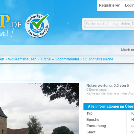
Registrieren
Logi
Mach mi
gen
»
Wolkramshausen
»
Kirche
»
Hochmittelalter
»
St. Trinitatis Kirche
Nutzerwertung: 0.0 von 5
0 Bewertungen
Klicke auf die Sterne um das Aus
Alle Informationen im Über
Typ
K
Epoche
H
Entstehung
u
Stadt
9