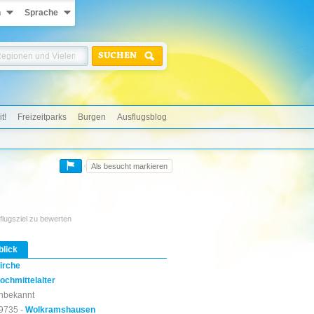
n
Sprache
SUCHEN
t!
Freizeitparks
Burgen
Ausflugsblog
Als besucht markieren
flugsziel zu bewerten
blick
irche
ochmittelalter
nbekannt
9735 -
Wolkramshausen