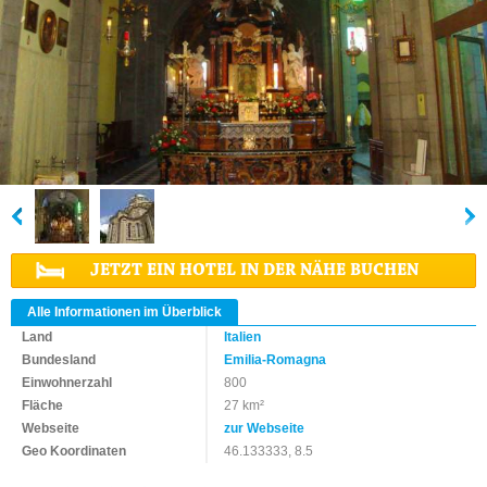
JETZT EIN HOTEL IN DER NÄHE BUCHEN
Alle Informationen im Überblick
Land
Italien
Bundesland
Emilia-Romagna
Einwohnerzahl
800
Fläche
27 km²
Webseite
zur Webseite
Geo Koordinaten
46.133333, 8.5