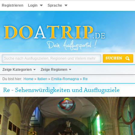
Registrieren
Login
Sprache
SUCHEN
Zeige Kategorien
Zeige Regionen
Du bist hier:
Home
»
Italien
»
Emilia-Romagna
»
Re
Re - Sehenswürdigkeiten und Ausflugsziele