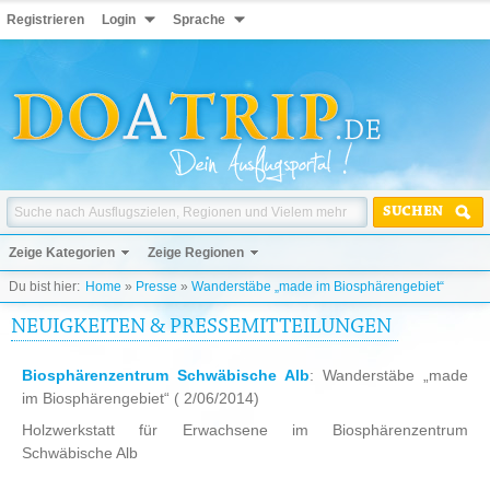
Registrieren
Login
Sprache
SUCHEN
Zeige Kategorien
Zeige Regionen
Du bist hier:
Home
»
Presse
»
Wanderstäbe „made im Biosphärengebiet“
NEUIGKEITEN & PRESSEMITTEILUNGEN
Biosphärenzentrum Schwäbische Alb
: Wanderstäbe „made
im Biosphärengebiet“
( 2/06/2014)
Holzwerkstatt für Erwachsene im Biosphärenzentrum
Schwäbische Alb