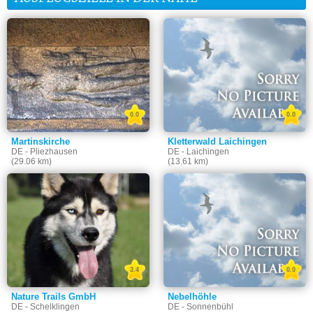
0.0
0.0
Martinskirche
Kletterwald Laichingen
DE - Pliezhausen
DE - Laichingen
(29.06 km)
(13.61 km)
3.4
0.0
Nature Trails GmbH
Nebelhöhle
DE - Schelklingen
DE - Sonnenbühl