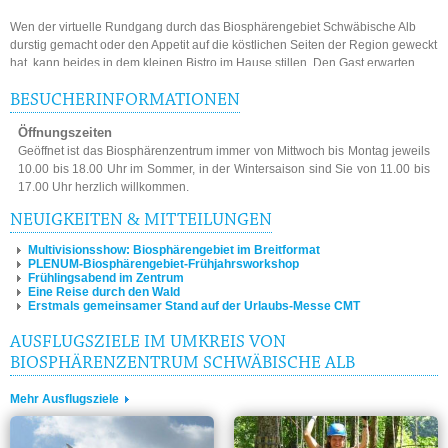
Wen der virtuelle Rundgang durch das Biosphärengebiet Schwäbische Alb
durstig gemacht oder den Appetit auf die köstlichen Seiten der Region geweckt
hat, kann beides in dem kleinen Bistro im Hause stillen. Den Gast erwarten
dort regionale und saisonale Produkte aus der köstlichen Küche eines
Biosphärengastgebers.
BESUCHERINFORMATIONEN
Öffnungszeiten
Für Alle, die nach dem Besuch des Biosphärenzentrums Lust bekommen
Geöffnet ist das Biosphärenzentrum immer von Mittwoch bis Montag jeweils
haben, selbst die Natur zu entdecken, eignet sich das Alte Lager ideal als
10.00 bis 18.00 Uhr im Sommer, in der Wintersaison sind Sie von 11.00 bis
Ausgangspunkt für Wanderungen, Rad- oder Inlinetouren auf den ehemaligen
17.00 Uhr herzlich willkommen.
Truppenübungsplatz Münsingen in direkter Umgebung.
NEUIGKEITEN & MITTEILUNGEN
Dass der Besuch im Biosphärenzentrum nicht nur einmalig lohnt, davon
überzeugt allein das halbjährlich erscheinende Veranstaltungsprogramm.
Multivisionsshow: Biosphärengebiet im Breitformat
Neben informativen Vorträgen, kreativen Seminaren oder spannenden
PLENUM-Biosphärengebiet-Frühjahrsworkshop
Frühlingsabend im Zentrum
Exkursionen warten ein Potpourri aus Themen und Menschen rund um das
Eine Reise durch den Wald
Biosphärengebiet auf die Gäste.
Erstmals gemeinsamer Stand auf der Urlaubs-Messe CMT
AUSFLUGSZIELE IM UMKREIS VON
BIOSPHÄRENZENTRUM SCHWÄBISCHE ALB
Mehr Ausflugsziele