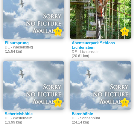
0.0
4.0
Filsursprung
Abenteuerpark Schloss
DE - Wiesensteig
Lichtenstein
(15.84 km)
DE - Lichtenstein
(20.61 km)
0.0
0.0
Schertelshöhle
Bärenhöhle
DE - Westerheim
DE - Sonnenbühl
(13.99 km)
(24.14 km)