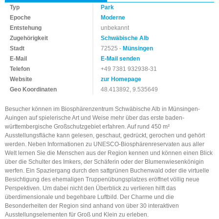
Typ
Park
Epoche
Moderne
Entstehung
unbekannt
Zugehörigkeit
Schwäbische Alb
Stadt
72525 -
Münsingen
E-Mail
E-Mail senden
Telefon
+49 7381 932938-31
Website
zur Homepage
Geo Koordinaten
48.413892, 9.535649
Besucher können im Biosphärenzentrum Schwäbische Alb in Münsingen-
Auingen auf spielerische Art und Weise mehr über das erste baden-
württembergische Großschutzgebiet erfahren. Auf rund 450 m²
Ausstellungsfläche kann gelesen, geschaut, gedrückt, gerochen und gehört
werden. Neben Informationen zu UNESCO-Biosphärenreservaten aus aller
Welt lernen Sie die Menschen aus der Region kennen und können einen Blick
über die Schulter des Imkers, der Schäferin oder der Blumenwiesenkönigin
werfen. Ein Spaziergang durch den sattgrünen Buchenwald oder die virtuelle
Besichtigung des ehemaligen Truppenübungsplatzes eröffnet völlig neue
Perspektiven. Um dabei nicht den Überblick zu verlieren hilft das
überdimensionale und begehbare Luftbild. Der Charme und die
Besonderheiten der Region sind anhand von über 30 interaktiven
Ausstellungselementen für Groß und Klein zu erleben.