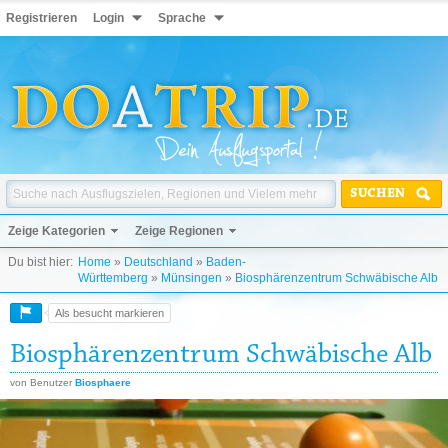
Registrieren
Login
Sprache
SUCHEN
Zeige Kategorien
Zeige Regionen
Du bist hier:
Home
»
Deutschland
»
Baden-
Württemberg
»
Münsingen
»
Biosphärenzentrum Schwäbische Alb
Als besucht markieren
Biosphärenzentrum Schwäbische Alb
von Benutzer
Biosphaere