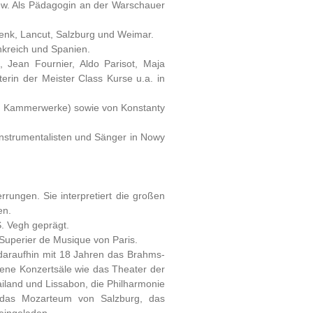
ew. Als Pädagogin an der Warschauer
Lenk, Lancut, Salzburg und Weimar.
ankreich und Spanien.
 Jean Fournier, Aldo Parisot, Maja
erin der Meister Class Kurse u.a. in
le Kammerwerke) sowie von Konstanty
r Instrumentalisten und Sänger in Nowy
rrungen. Sie interpretiert die großen
en.
S. Vegh geprägt.
 Superier de Musique von Paris.
, daraufhin mit 18 Jahren das Brahms-
hene Konzertsäle wie das Theater der
iland und Lissabon, die Philharmonie
, das Mozarteum von Salzburg, das