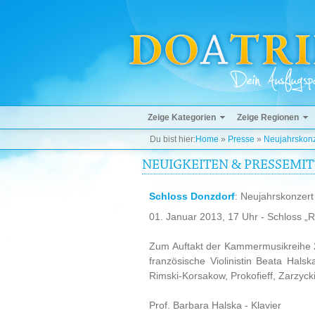
Zeige Kategorien
Zeige Regionen
Du bist hier:
Home
»
Presse
»
Neujahrskonz
NEUIGKEITEN & PRESSEMI
Schloss Donzdorf
: Neujahrskonzer
01. Januar 2013, 17 Uhr - Schloss „R
Zum Auftakt der Kammermusikreihe 20
französische Violinistin Beata Ha
Rimski-Korsakow, Prokofieff, Zarzyck
Prof. Barbara Halska - Klavier