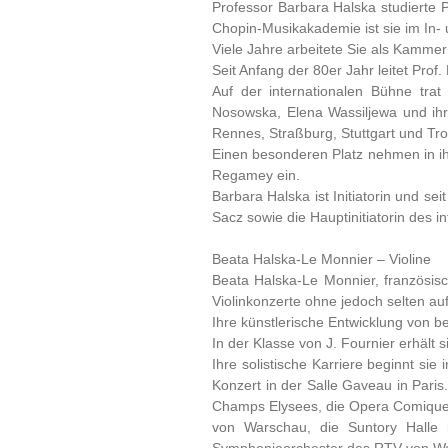
Professor Barbara Halska studierte
Chopin-Musikakademie ist sie im In- 
Viele Jahre arbeitete Sie als Kammer
Seit Anfang der 80er Jahr leitet Pro
Auf der internationalen Bühne tra
Nosowska, Elena Wassiljewa und ihre
Rennes, Straßburg, Stuttgart und Tr
Einen besonderen Platz nehmen in i
Regamey ein.
Barbara Halska ist Initiatorin und se
Sacz sowie die Hauptinitiatorin des i
Beata Halska-Le Monnier – Violine
Beata Halska-Le Monnier, französisch
Violinkonzerte ohne jedoch selten 
Ihre künstlerische Entwicklung von 
In der Klasse von J. Fournier erhält
Ihre solistische Karriere beginnt si
Konzert in der Salle Gaveau in Pari
Champs Elysees, die Opera Comique, 
von Warschau, die Suntory Halle 