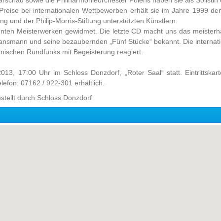
chau sowie die Philharmonieorchester Polens haben sie als Solistin 
r Preise bei internationalen Wettbewerben erhält sie im Jahre 1999 d
g und der Philip-Morris-Stiftung unterstützten Künstlern.
annten Meisterwerken gewidmet. Die letzte CD macht uns das meisterh
ansmann und seine bezaubernden „Fünf Stücke“ bekannt. Die internati
nischen Rundfunks mit Begeisterung reagiert.
13, 17:00 Uhr im Schloss Donzdorf, „Roter Saal“ statt. Eintrittska
lefon: 07162 / 922-301 erhältlich.
estellt durch Schloss Donzdorf