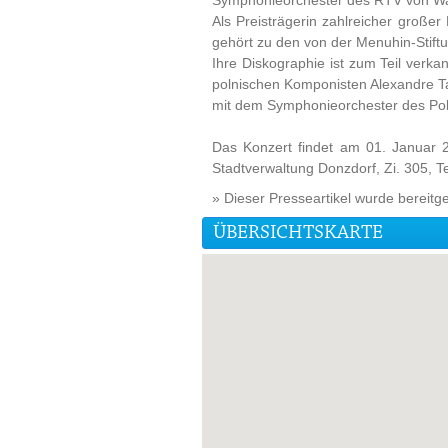
Symphonieorchester des RTV von Wars
Als Preisträgerin zahlreicher große
gehört zu den von der Menuhin-Stiftun
Ihre Diskographie ist zum Teil verk
polnischen Komponisten Alexandre T
mit dem Symphonieorchester des Pol
Das Konzert findet am 01. Januar 20
Stadtverwaltung Donzdorf, Zi. 305, Te
» Dieser Presseartikel wurde bereitg
ÜBERSICHTSKARTE