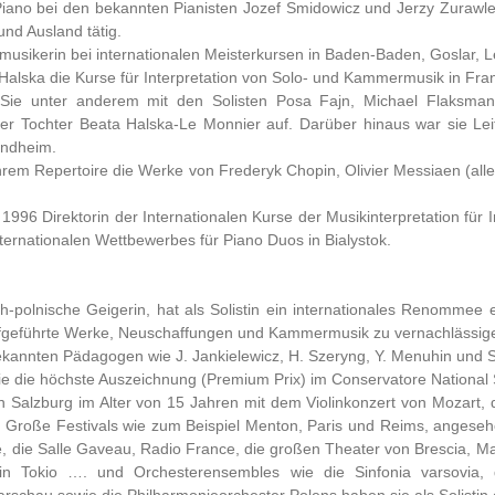
 Piano bei den bekannten Pianisten Jozef Smidowicz und Jerzy Zurawl
und Ausland tätig.
musikerin bei internationalen Meisterkursen in Baden-Baden, Goslar, 
f. Halska die Kurse für Interpretation von Solo- und Kammermusik in Fr
t Sie unter anderem mit den Solisten Posa Fajn, Michael Flaksman,
r Tochter Beata Halska-Le Monnier auf. Darüber hinaus war sie Leit
ondheim.
hrem Repertoire die Werke von Frederyk Chopin, Olivier Messiaen (al
it 1996 Direktorin der Internationalen Kurse der Musikinterpretation fü
nternationalen Wettbewerbes für Piano Duos in Bialystok.
-polnische Geigerin, hat als Solistin ein internationales Renommee e
aufgeführte Werke, Neuschaffungen und Kammermusik zu vernachlässig
bekannten Pädagogen wie J. Jankielewicz, H. Szeryng, Y. Menuhin und 
 sie die höchste Auszeichnung (Premium Prix) im Conservatore National
e in Salzburg im Alter von 15 Jahren mit dem Violinkonzert von Mozart
s. Große Festivals wie zum Beispiel Menton, Paris und Reims, angese
die Salle Gaveau, Radio France, die großen Theater von Brescia, Ma
in Tokio …. und Orchesterensembles wie die Sinfonia varsovia