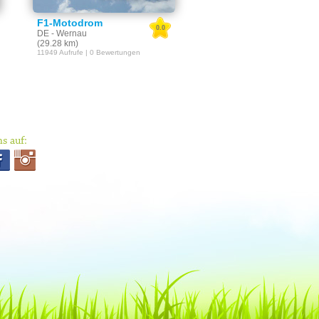
F1-Motodrom
0.0
DE - Wernau
(29.28 km)
11949 Aufrufe | 0 Bewertungen
s auf: