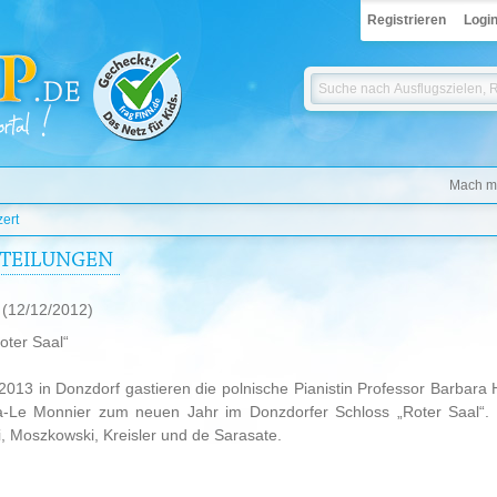
Registrieren
Logi
Mach mi
ert
TTEILUNGEN
t
(12/12/2012)
oter Saal“
13 in Donzdorf gastieren die polnische Pianistin Professor Barbara Ha
lska-Le Monnier zum neuen Jahr im Donzdorfer Schloss „Roter Saal
i, Moszkowski, Kreisler und de Sarasate.