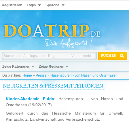
Registrieren
Login
Sprache
SUCHEN
Zeige Kategorien
Zeige Regionen
Du bist hier:
Home
»
Presse
»
Hasenspuren - von Hasen und Osterhasen
NEUIGKEITEN & PRESSEMITTEILUNGEN
Kinder-Akademie Fulda
: Hasenspuren - von Hasen und
Osterhasen
(19/02/2017)
Gefördert durch das Hessische Ministerium für Umwelt,
Klimaschutz, Landwirtschaft und Verbraucherschutz