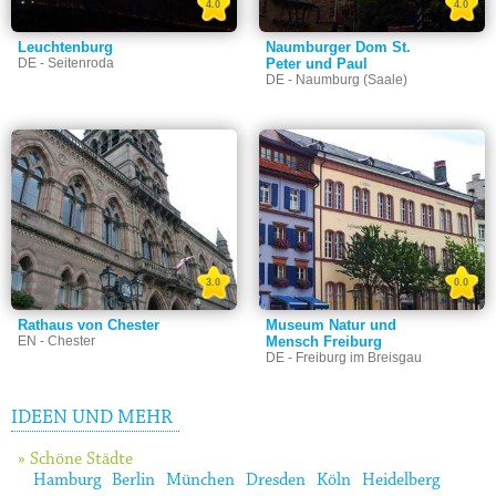
4.0
4.0
Leuchtenburg
Naumburger Dom St.
DE - Seitenroda
Peter und Paul
DE - Naumburg (Saale)
3.0
0.0
Rathaus von Chester
Museum Natur und
EN - Chester
Mensch Freiburg
DE - Freiburg im Breisgau
IDEEN UND MEHR
» Schöne Städte
Hamburg
Berlin
München
Dresden
Köln
Heidelberg