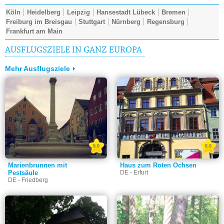
Köln
Heidelberg
Leipzig
Hansestadt Lübeck
Bremen
Freiburg im Breisgau
Stuttgart
Nürnberg
Regensburg
Frankfurt am Main
AUSFLUGSZIELE IN GANZ EUROPA
Mehr Ausflugsziele
5.0
0.0
Marienbrunnen mit
Haus zum Roten Ochsen
Pestsäule
DE - Erfurt
DE - Friedberg