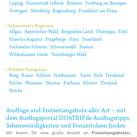
Leipzig
Hansestadt Lübeck
Bremen
Freiburg im Breisgau
Stuttgart
Nürnberg
Regensburg
Frankfurt am Main
» Sehenswerte Regionen
Allgäu
Bayerischer Wald
Bergisches Land
Chiemgau
Eifel
Emerita Augusta
Erzgebirge
Harz
Sauerland
Sächsische Schweiz
Schwarzwald
Taunus
Wildeshauser Geest
Teutoburger Wald
» Beliebte Kategorien
Burg
Ruine
Schloss
Stadtmauer
Turm
Park
Denkmal
Kirche
Museum
Theater
Rathaus
Kloster
Tierpark
Brücke
Ausflüge und Freizeitangebote aller Art – mit
dem Ausflugsportal DOATRIP.de Ausflugstipps,
Sehenswürdigkeiten und Freizeitideen finden
Wir bieten Dir eine große Anzahl an
Freizeitangeboten,