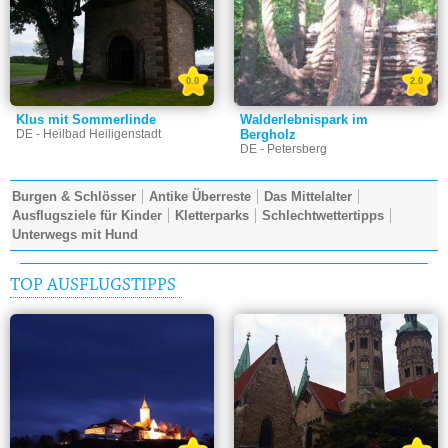
0.0
2.0
Klus mit Sommerlinde
Walderlebnispark im
DE - Heilbad Heiligenstadt
Bergholz
DE - Petersberg
Burgen & Schlösser
Antike Überreste
Das Mittelalter
Ausflugsziele für Kinder
Kletterparks
Schlechtwettertipps
Unterwegs mit Hund
TOP AUSFLUGSTIPPS