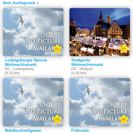
Mehr Ausflugsziele
0.0
0.0
Ludwigsburger Barock-
Stuttgarter
Weihnachtsmarkt
Weihnachtsmarkt
DE - Ludwigsburg
DE - Stuttgart
(9.33 km)
(4.35 km)
0.0
0.0
Waldhochseilgarten
Fildorado