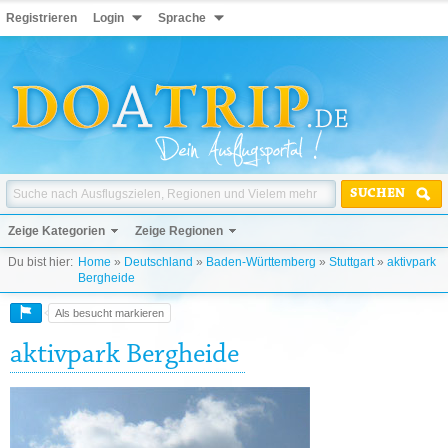
Registrieren
Login
Sprache
SUCHEN
Zeige Kategorien
Zeige Regionen
Du bist hier:
Home
»
Deutschland
»
Baden-Württemberg
»
Stuttgart
»
aktivpark
Bergheide
Als besucht markieren
aktivpark Bergheide