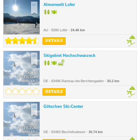
Almenwelt Lofer
17.
AU - 5090 Lofer -
24.46 km
DETAILS
Skigebiet Hochschwarzeck
18.
DE - 83486 Ramsau bei Berchtesgaden -
30.2 km
DETAILS
Götschen Ski-Center
19.
DE - 83483 Bischofswiesen -
30.74 km