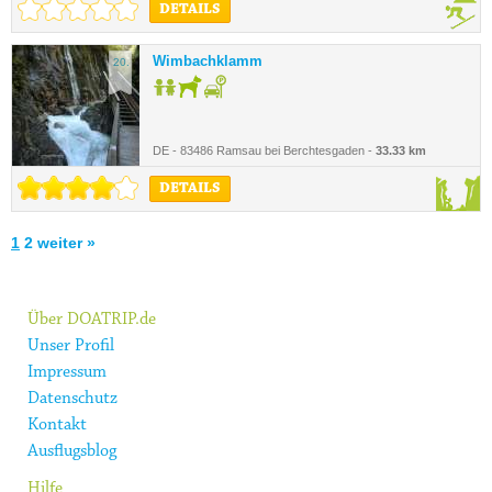
DETAILS
Wimbachklamm
20.
DE - 83486 Ramsau bei Berchtesgaden -
33.33 km
DETAILS
1
2
weiter »
Über DOATRIP.de
Unser Profil
Impressum
Datenschutz
Kontakt
Ausflugsblog
Hilfe