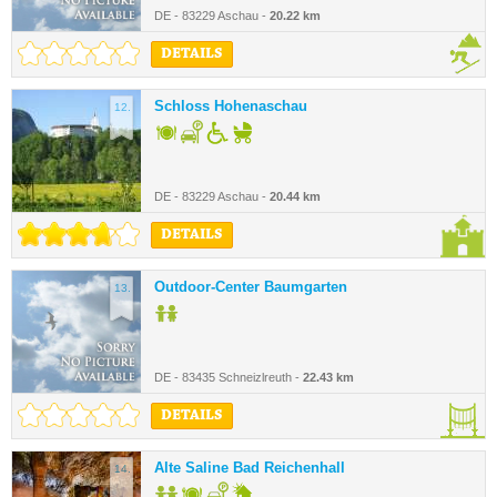
DE - 83229 Aschau -
20.22 km
DETAILS
Schloss Hohenaschau
12.
DE - 83229 Aschau -
20.44 km
DETAILS
Outdoor-Center Baumgarten
13.
DE - 83435 Schneizlreuth -
22.43 km
DETAILS
Alte Saline Bad Reichenhall
14.