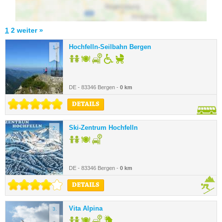
1
2
weiter »
Hochfelln-Seilbahn Bergen
1.
DE - 83346 Bergen -
0 km
DETAILS
Ski-Zentrum Hochfelln
2.
DE - 83346 Bergen -
0 km
DETAILS
Vita Alpina
3.