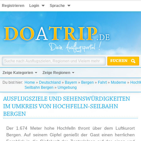
Registrieren
Login
Sprache
SUCHEN
Zeige Kategorien
Zeige Regionen
Du bist hier:
Home
»
Deutschland
»
Bayern
»
Bergen
»
Fahrt
»
Moderne
»
Hochfe
Seilbahn Bergen
»
Umgebung
AUSFLUGSZIELE UND SEHENSWÜRDIGKEITEN
IM UMKREIS VON HOCHFELLN-SEILBAHN
BERGEN
Der 1.674 Meter hohe Hochfelln thront über dem Luftkurort
Bergen. Auf seinem Gipfel genießt der Gast einen herrlichen