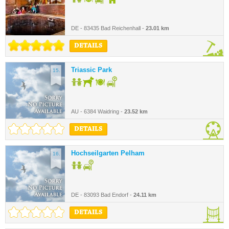
DE - 83435 Bad Reichenhall -
23.01 km
DETAILS
Triassic Park
15.
AU - 6384 Waidring -
23.52 km
DETAILS
Hochseilgarten Pelham
16.
DE - 83093 Bad Endorf -
24.11 km
DETAILS