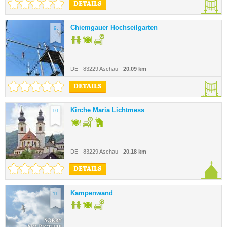
DETAILS
Chiemgauer Hochseilgarten
9.
DE - 83229 Aschau -
20.09 km
DETAILS
Kirche Maria Lichtmess
10.
DE - 83229 Aschau -
20.18 km
DETAILS
Kampenwand
11.