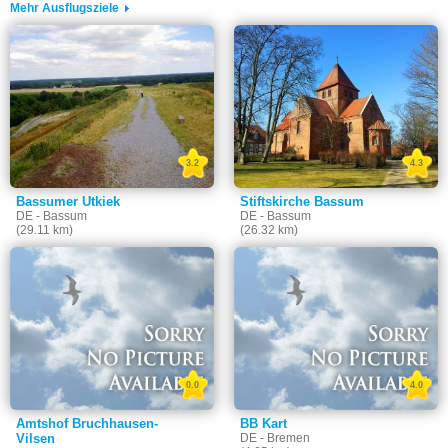
Mehr Ausflugsziele
3.2
4.3
Bassumer Utkiek
Stiftskirche Bassum
DE - Bassum
DE - Bassum
(29.11 km)
(26.32 km)
0.0
4.0
Amtshof Bruchhausen-
BB Kart
Vilsen
DE - Bremen