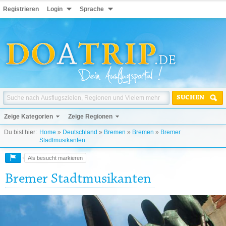
Registrieren
Login
Sprache
SUCHEN
Zeige Kategorien
Zeige Regionen
Du bist hier:
Home
»
Deutschland
»
Bremen
»
Bremen
»
Bremer
Stadtmusikanten
Als besucht markieren
Bremer Stadtmusikanten