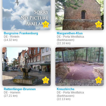
0.0
0.0
Burgruine Frankenburg
Margarethen-Klus
DE - Rinteln
DE - Porta Westfalica
(14.32 km)
(Barkhausen)
(22.16 km)
1.0
0.0
Rattenfänger-Brunnen
Kreuzkirche
DE - Hameln
DE - Porta Westfalica
(27.21 km)
(Barkhausen)
(22.13 km)