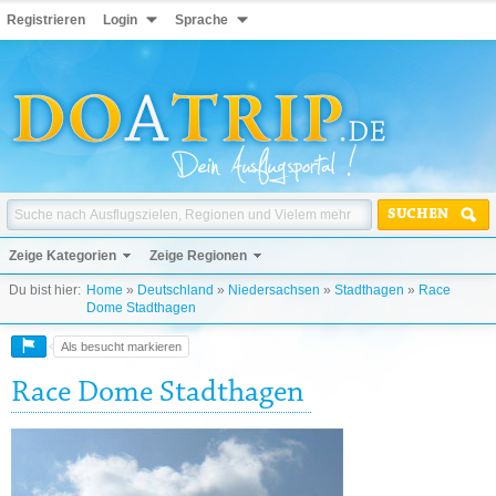
Registrieren
Login
Sprache
SUCHEN
Zeige Kategorien
Zeige Regionen
Du bist hier:
Home
»
Deutschland
»
Niedersachsen
»
Stadthagen
»
Race
Dome Stadthagen
Als besucht markieren
Race Dome Stadthagen