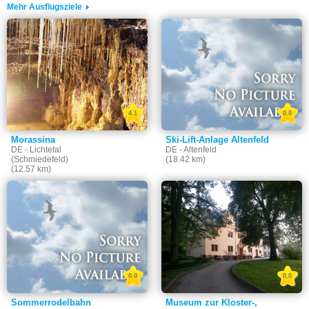
Mehr Ausflugsziele
4.1
0.0
Morassina
Ski-Lift-Anlage Altenfeld
DE - Lichtetal
DE - Altenfeld
(Schmiedefeld)
(18.42 km)
(12.57 km)
0.0
0.0
Sommerrodelbahn
Museum zur Kloster-,