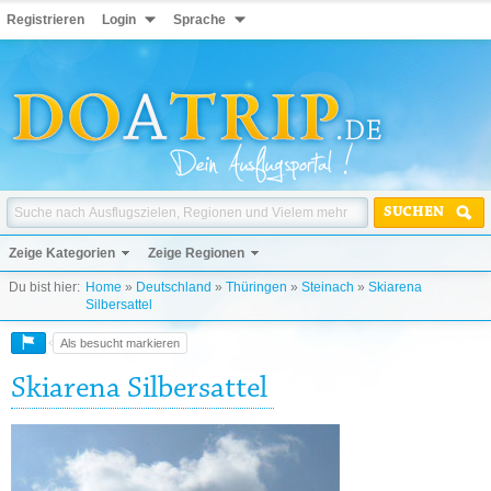
Registrieren
Login
Sprache
SUCHEN
Zeige Kategorien
Zeige Regionen
Du bist hier:
Home
»
Deutschland
»
Thüringen
»
Steinach
»
Skiarena
Silbersattel
Als besucht markieren
Skiarena Silbersattel