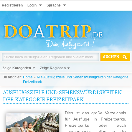
Registrieren
Login
Sprache
SUCHEN
Zeige Kategorien
Zeige Regionen
Du bist hier:
Home
»
Alle Ausflugsziele und Sehenswürdigkeiten der Kategorie
Freizeitpark
AUSFLUGSZIELE UND SEHENSWÜRDIGKEITEN
DER KATEGORIE FREIZEITPARK
Dies ist das große Verzeichnis
für Ausflüge in Freizeitparks.
Freizeitparks oder auch
Themenparks fallen in die