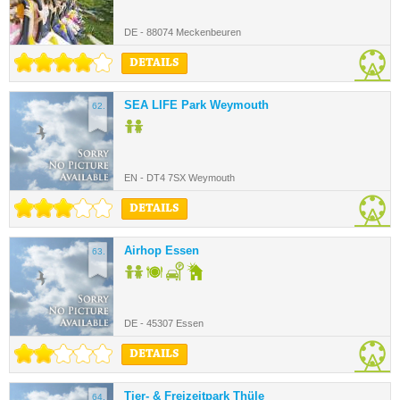
DE - 88074 Meckenbeuren
DETAILS
SEA LIFE Park Weymouth
62.
EN - DT4 7SX Weymouth
DETAILS
Airhop Essen
63.
DE - 45307 Essen
DETAILS
Tier- & Freizeitpark Thüle
64.