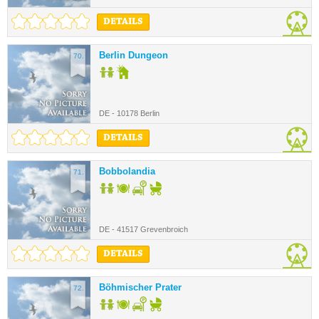
DETAILS
Berlin Dungeon
70.
DE - 10178 Berlin
DETAILS
Bobbolandia
71.
DE - 41517 Grevenbroich
DETAILS
Böhmischer Prater
72.