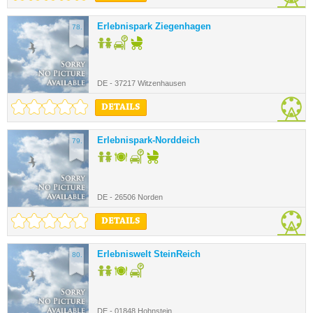
Erlebnispark Ziegenhagen
78.
DE - 37217 Witzenhausen
DETAILS
Erlebnispark-Norddeich
79.
DE - 26506 Norden
DETAILS
Erlebniswelt SteinReich
80.
DE - 01848 Hohnstein