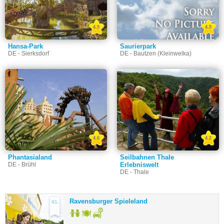
4.5
4.5
Hansa-Park
Saurierpark
DE - Sierksdorf
DE - Bautzen (Kleinwelka)
4.6
4.2
Phantasialand
Seilbahnen Thale
DE - Brühl
Erlebniswelt
DE - Thale
Ravensburger Spieleland
61.