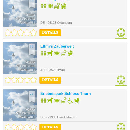
DE - 26123 Oldenburg
DETAILS
Ellmi's Zauberwelt
76.
AU - 6352 Ellmau
DETAILS
Erlebnispark Schloss Thurn
77.
DE - 91336 Heroldsbach
DETAILS