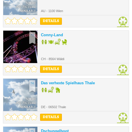
AU - 1100 Wien
DETAILS
Conny-Land
73.
CH - 8564 Wäldi
DETAILS
Das verhexte Spielhaus Thale
74.
DE - 06502 Thale
DETAILS
Dschungelboot
75.