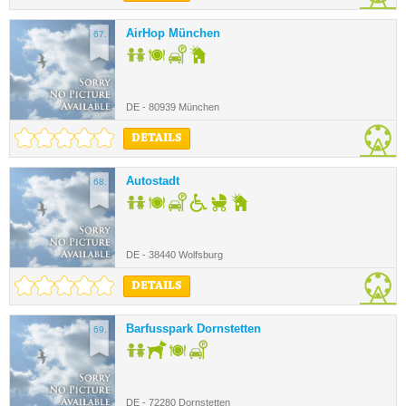
AirHop München
67.
DE - 80939 München
DETAILS
Autostadt
68.
DE - 38440 Wolfsburg
DETAILS
Barfusspark Dornstetten
69.
DE - 72280 Dornstetten