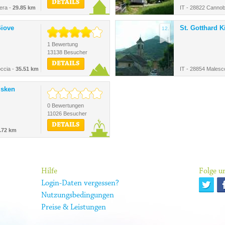
DETAILS
era -
29.85 km
IT - 28822 Cannob
Giove
St. Gotthard K
12.
1 Bewertung
13138 Besucher
DETAILS
occia -
35.51 km
IT - 28854 Malesc
isken
0 Bewertungen
11026 Besucher
DETAILS
.72 km
Hilfe
Folge un
Login-Daten vergessen?
Nutzungsbedingungen
Preise & Leistungen