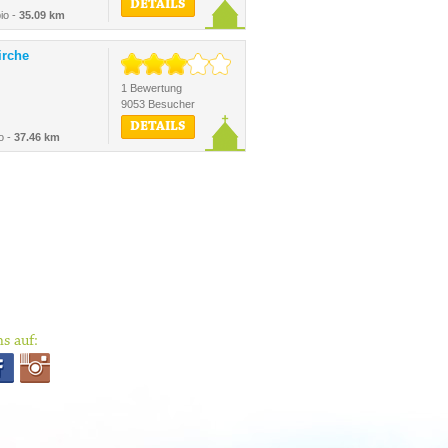
DETAILS
io -
35.09 km
irche
1 Bewertung
9053 Besucher
DETAILS
o -
37.46 km
s auf: