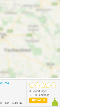
ssunta
0 Bewertungen
10109 Besucher
DETAILS
n Giulio -
10.99 km