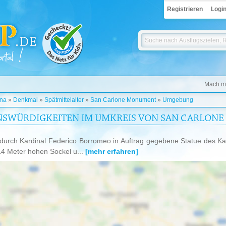
Registrieren
Logi
Mach mi
na
»
Denkmal
»
Spätmittelalter
»
San Carlone Monument
»
Umgebung
NSWÜRDIGKEITEN IM UMKREIS VON SAN CARLON
durch Kardinal Federico Borromeo in Auftrag gegebene Statue des Ka
14 Meter hohen Sockel u...
[mehr erfahren]