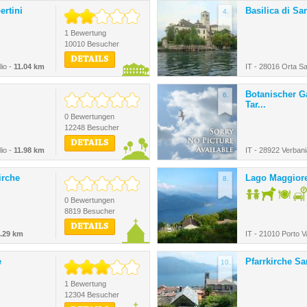
ertini
Basilica di Sa
4.
1 Bewertung
10010 Besucher
DETAILS
lio -
11.04 km
IT - 28016 Orta Sa
Botanischer Ga
6.
Tar...
0 Bewertungen
12248 Besucher
DETAILS
lio -
11.98 km
IT - 28922 Verbani
irche
Lago Maggior
8.
0 Bewertungen
8819 Besucher
DETAILS
.29 km
IT - 21010 Porto V
e
Pfarrkirche Sa
10.
1 Bewertung
12304 Besucher