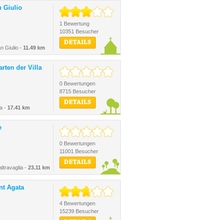
n Giulio
1 Bewertung
10351 Besucher
DETAILS
n Giulio -
11.49 km
rten der Villa
0 Bewertungen
8715 Besucher
DETAILS
a -
17.41 km
e
0 Bewertungen
11001 Besucher
DETAILS
altravaglia -
23.11 km
nt Agata
4 Bewertungen
15239 Besucher