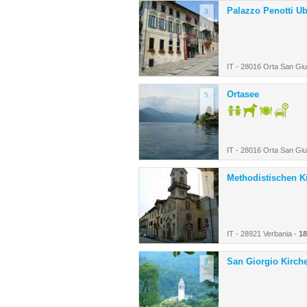
Palazzo Penotti Ub
3.
IT - 28016 Orta San Giu
Ortasee
5.
IT - 28016 Orta San Giu
Methodistischen K
7.
IT - 28921 Verbania -
18
San Giorgio Kirch
9.