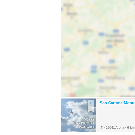
San Carlone Monu
1.
IT - 28041 Arona -
0 km