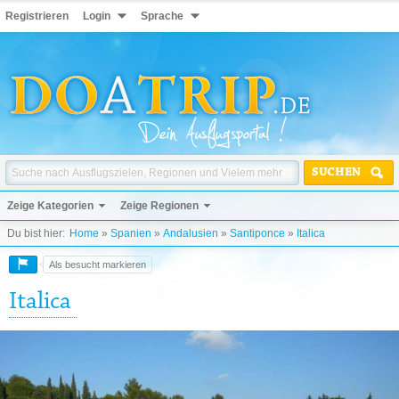
Registrieren
Login
Sprache
SUCHEN
Zeige Kategorien
Zeige Regionen
Du bist hier:
Home
»
Spanien
»
Andalusien
»
Santiponce
»
Italica
Als besucht markieren
Italica