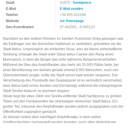
Stadt
41970 -
Santiponce
E-Mail
E-Mail senden
Telefon
+34 955 622266
Website
zur Homepage
Geo Koordinaten
37.442001, -6.045123
Nachdem es den antiken Römern im zweiten Punischen Krieg gelungen war,
die Karthager von der iberischen Halbinsel zu vertreiben, gründeten sie die
Stadt Italica. Ursprünglich als einfaches Vicus, also als kleine wirtschaftliche
Siedlung, erlangte die Stadt unter Gaius Iulius Caesar den Rang eines
Municipium, in dem die Bürger das volle latinische Bürgerrecht erhielten.
Während der Bau des Amphitheater, das mehr als 25.000 Plätze faste, bei
einer Bevölkerung von damals gerade einmal 8.000 Menschen, noch von
Überheblichkeit zeugte, sollte die Stadt schon bald wieder vergehen. Der
Verschiebung des Flussbetts des Guadalquivir ist es vermutlich verschuldet,
dass Italica bald schon trocken und trist darlagt, während die nahegelegene
Stadt Sevilla dadurch zu wachsen begann.
Heute liegt die etwa 10km von Sevilla entfernte Stadt Santiponce zu großen
Teilen auf den Fundamenten der ehemaligen römischen Stadt Italica. Ein
großer Teil, inklusive des Amphitheater wurden jedoch ausgegraben und der
Öffentlichkeit zugänglich gemacht.
So können neben dem mächtigen Amphitheater, in dem selbst
Schiffsschlachten nachgestellt werden konnten, auch alten Wohnhäuser,
Mosaike, eine Basilika und etliche andere römische Gebäude besichtigt