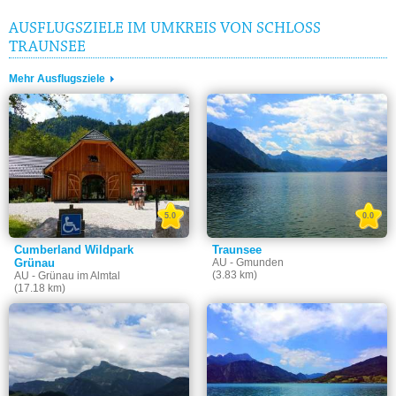
AUSFLUGSZIELE IM UMKREIS VON SCHLOSS
TRAUNSEE
Mehr Ausflugsziele
5.0
0.0
Cumberland Wildpark
Traunsee
Grünau
AU - Gmunden
(3.83 km)
AU - Grünau im Almtal
(17.18 km)