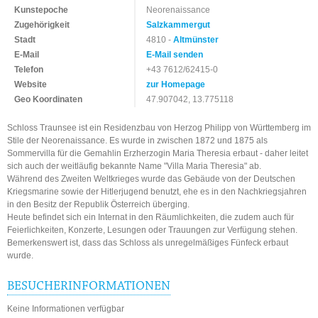
Kunstepoche
Neorenaissance
Zugehörigkeit
Salzkammergut
Stadt
4810 -
Altmünster
E-Mail
E-Mail senden
Telefon
+43 7612/62415-0
Website
zur Homepage
Geo Koordinaten
47.907042, 13.775118
Schloss Traunsee ist ein Residenzbau von Herzog Philipp von Württemberg im
Stile der Neorenaissance. Es wurde in zwischen 1872 und 1875 als
Sommervilla für die Gemahlin Erzherzogin Maria Theresia erbaut - daher leitet
sich auch der weitläufig bekannte Name "Villa Maria Theresia" ab.
Während des Zweiten Weltkrieges wurde das Gebäude von der Deutschen
Kriegsmarine sowie der Hitlerjugend benutzt, ehe es in den Nachkriegsjahren
in den Besitz der Republik Österreich überging.
Heute befindet sich ein Internat in den Räumlichkeiten, die zudem auch für
Feierlichkeiten, Konzerte, Lesungen oder Trauungen zur Verfügung stehen.
Bemerkenswert ist, dass das Schloss als unregelmäßiges Fünfeck erbaut
wurde.
BESUCHERINFORMATIONEN
Keine Informationen verfügbar