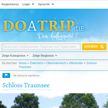
Registrieren
Login
Sprache
SUCHEN
Zeige Kategorien
Zeige Regionen
Du bist hier:
Home
»
Österreich
»
Oberösterreich
»
Altmünster
»
Schloss
Traunsee
Als besucht markieren
Schloss Traunsee