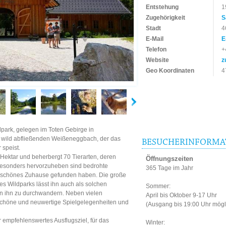
Entstehung
1
Zugehörigkeit
S
Stadt
4
E-Mail
E
Telefon
+
Website
z
Geo Koordinaten
4
park, gelegen im Toten Gebirge in
an wild abfließenden Weißeneggbach, der das
BESUCHERINFORMA
speist.
 Hektar und beherbergt 70 Tierarten, deren
Öffnungszeiten
 Besonders hervorzuheben sind bedrohte
365 Tage im Jahr
ein schönes Zuhause gefunden haben. Die große
des Wildparks lässt ihn auch als solchen
Sommer:
en ihn zu durchwandern. Neben vielen
April bis Oktober 9-17 Uhr
schöne und neuwertige Spielgelegenheiten und
(Ausgang bis 19:00 Uhr mögl
 empfehlenswertes Ausflugsziel, für das
Winter: