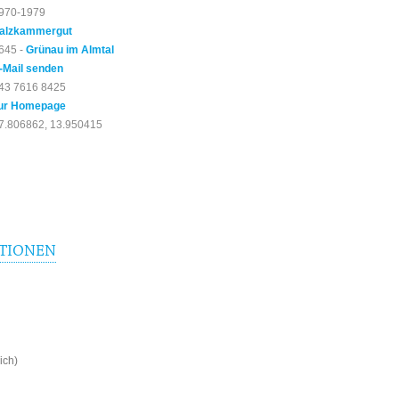
970-1979
alzkammergut
645 -
Grünau im Almtal
-Mail senden
43 7616 8425
ur Homepage
7.806862, 13.950415
TIONEN
ich)