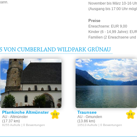
kann.
November bis März 10-16 Uh
(Ausgang bis 17:00 Uhr mögl
Preise
Erwachsene: EUR 9,00
Kinder (6 - 14,99 Jahre): EU
Familien (2 Erwachsene und 
IS VON CUMBERLAND WILDPARK GRÜNAU
Pfarrkirche Altmünster
Traunsee
0.0
0.0
AU - Altmünster
AU - Gmunden
(17.37 km)
(13.86 km)
8255 Aufrufe | 0 Bewertungen
10513 Aufrufe | 0 Bewertungen