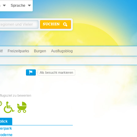
n
Sprache
SUCHEN
t!
Freizeitparks
Burgen
Ausflugsblog
Als besucht markieren
flugsziel zu bewerten
blick
ierpark
oderne