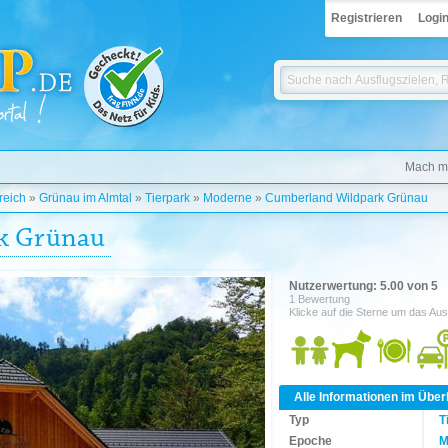
Registrieren
Logi
Mach mi
reich
»
Grünau im Almtal
»
Tierpark
»
Moderne
»
Cumberland Wildpark Grünau
k Grünau
Nutzerwertung: 5.00 von 5
1 Bewertung
Klicke auf die Sterne um das Aus
Alle Informationen im Über
Typ
T
Epoche
M