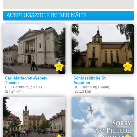
AUSFLUGSZIELE IN DER NÄHE
0.0
0.0
Carl-Maria-von-Weber-
Schlosskirche St.
Theater
Aegidien
DE - Bernburg (Saale)
DE - Bernburg (Saale)
(27.24 km)
(27.13 km)