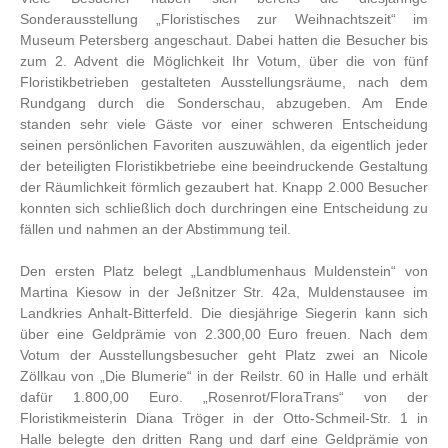
Sonderausstellung „Floristisches zur Weihnachtszeit“ im
Museum Petersberg angeschaut. Dabei hatten die Besucher bis
zum 2. Advent die Möglichkeit Ihr Votum, über die von fünf
Floristikbetrieben gestalteten Ausstellungsräume, nach dem
Rundgang durch die Sonderschau, abzugeben. Am Ende
standen sehr viele Gäste vor einer schweren Entscheidung
seinen persönlichen Favoriten auszuwählen, da eigentlich jeder
der beteiligten Floristikbetriebe eine beeindruckende Gestaltung
der Räumlichkeit förmlich gezaubert hat. Knapp 2.000 Besucher
konnten sich schließlich doch durchringen eine Entscheidung zu
fällen und nahmen an der Abstimmung teil.
Den ersten Platz belegt „Landblumenhaus Muldenstein“ von
Martina Kiesow in der Jeßnitzer Str. 42a, Muldenstausee im
Landkries Anhalt-Bitterfeld. Die diesjährige Siegerin kann sich
über eine Geldprämie von 2.300,00 Euro freuen. Nach dem
Votum der Ausstellungsbesucher geht Platz zwei an Nicole
Zöllkau von „Die Blumerie“ in der Reilstr. 60 in Halle und erhält
dafür 1.800,00 Euro. „Rosenrot/FloraTrans“ von der
Floristikmeisterin Diana Tröger in der Otto-Schmeil-Str. 1 in
Halle belegte den dritten Rang und darf eine Geldprämie von