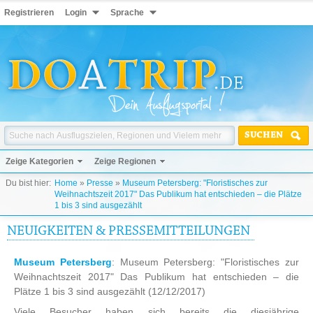
Registrieren
Login
Sprache
SUCHEN
Zeige Kategorien
Zeige Regionen
Du bist hier:
Home
»
Presse
»
Museum Petersberg: "Floristisches zur
Weihnachtszeit 2017" Das Publikum hat entschieden – die Plätze
1 bis 3 sind ausgezählt
NEUIGKEITEN & PRESSEMITTEILUNGEN
Museum Petersberg
: Museum Petersberg: "Floristisches zur
Weihnachtszeit 2017" Das Publikum hat entschieden – die
Plätze 1 bis 3 sind ausgezählt
(12/12/2017)
Viele Besucher haben sich bereits die diesjährige