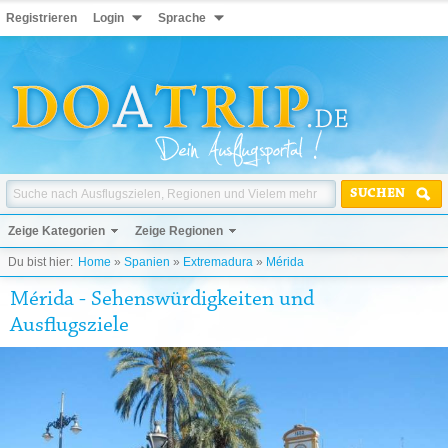
Registrieren
Login
Sprache
SUCHEN
Zeige Kategorien
Zeige Regionen
Du bist hier:
Home
»
Spanien
»
Extremadura
»
Mérida
Mérida - Sehenswürdigkeiten und
Ausflugsziele