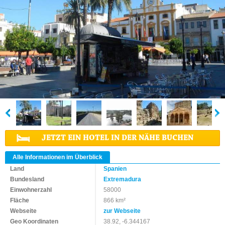
JETZT EIN HOTEL IN DER NÄHE BUCHEN
Alle Informationen im Überblick
Land
Spanien
Bundesland
Extremadura
Einwohnerzahl
58000
Fläche
866 km²
Webseite
zur Webseite
Geo Koordinaten
38.92, -6.344167