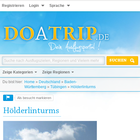
Registrieren
Login
Sprache
SUCHEN
Zeige Kategorien
Zeige Regionen
Du bist hier:
Home
»
Deutschland
»
Baden-
Württemberg
»
Tübingen
»
Hölderlinturms
Als besucht markieren
Hölderlinturms