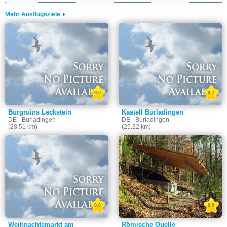
Mehr Ausflugsziele
0.0
3.7
Burgruins Leckstein
Kastell Burladingen
DE - Burladingen
DE - Burladingen
(28.51 km)
(25.32 km)
0.0
0.0
Weihnachtsmarkt am
Römische Quelle