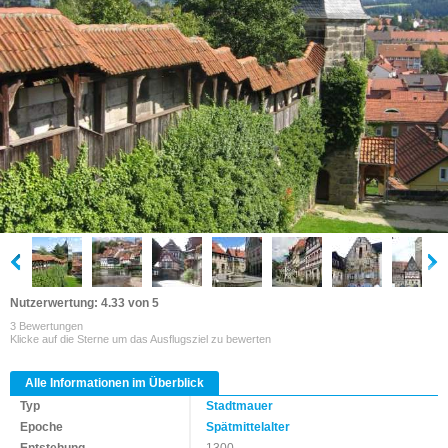
Nutzerwertung: 4.33 von 5
3 Bewertungen
Klicke auf die Sterne um das Ausflugsziel zu bewerten
Alle Informationen im Überblick
Typ
Stadtmauer
Epoche
Spätmittelalter
Entstehung
1300