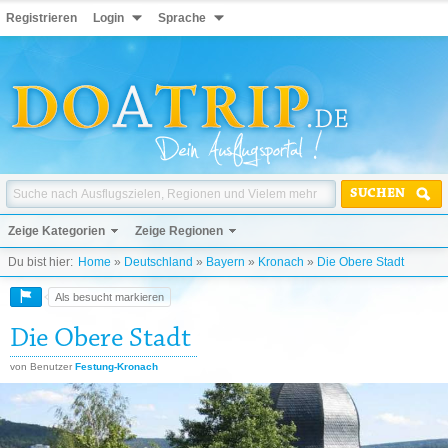
Registrieren
Login
Sprache
SUCHEN
Zeige Kategorien
Zeige Regionen
Du bist hier:
Home
»
Deutschland
»
Bayern
»
Kronach
»
Die Obere Stadt
Als besucht markieren
Die Obere Stadt
von Benutzer
Festung-Kronach