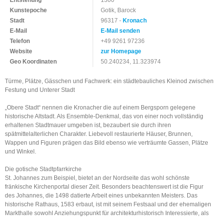
Kunstepoche
Gotik, Barock
Stadt
96317 -
Kronach
E-Mail
E-Mail senden
Telefon
+49 9261 97236
Website
zur Homepage
Geo Koordinaten
50.240234, 11.323974
Türme, Plätze, Gässchen und Fachwerk: ein städtebauliches Kleinod zwischen
Festung und Unterer Stadt
„Obere Stadt“ nennen die Kronacher die auf einem Bergsporn gelegene
historische Altstadt. Als Ensemble-Denkmal, das von einer noch vollständig
erhaltenen Stadtmauer umgeben ist, bezaubert sie durch ihren
spätmittelalterlichen Charakter. Liebevoll restaurierte Häuser, Brunnen,
Wappen und Figuren prägen das Bild ebenso wie verträumte Gassen, Plätze
und Winkel.
Die gotische Stadtpfarrkirche
St. Johannes zum Beispiel, bietet an der Nordseite das wohl schönste
fränkische Kirchenportal dieser Zeit. Besonders beachtenswert ist die Figur
des Johannes, die 1498 datierte Arbeit eines unbekannten Meisters. Das
historische Rathaus, 1583 erbaut, ist mit seinem Festsaal und der ehemaligen
Markthalle sowohl Anziehungspunkt für architekturhistorisch Interessierte, als