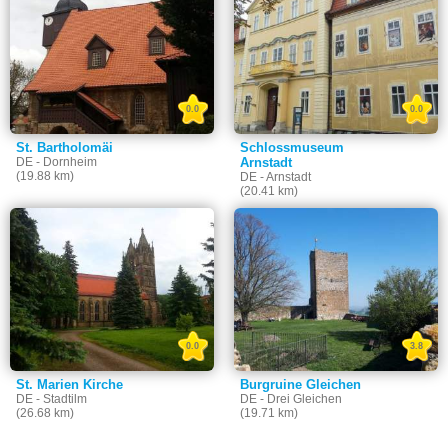
0.0
0.0
St. Bartholomäi
Schlossmuseum
DE - Dornheim
Arnstadt
(19.88 km)
DE - Arnstadt
(20.41 km)
0.0
3.8
St. Marien Kirche
Burgruine Gleichen
DE - Stadtilm
DE - Drei Gleichen
(26.68 km)
(19.71 km)