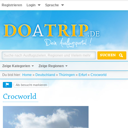
Registrieren
Login
Sprache
SUCHEN
Zeige Kategorien
Zeige Regionen
Du bist hier:
Home
»
Deutschland
»
Thüringen
»
Erfurt
»
Crocworld
Als besucht markieren
Crocworld