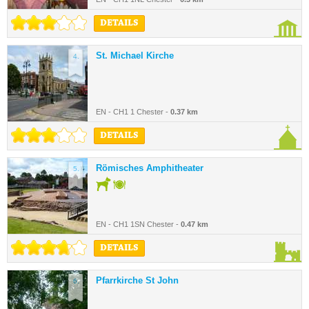
DETAILS
St. Michael Kirche
4.
EN - CH1 1 Chester -
0.37 km
DETAILS
Römisches Amphitheater
5.
EN - CH1 1SN Chester -
0.47 km
DETAILS
Pfarrkirche St John
6.