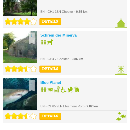
EN - CH1 1SN Chester -
0.55 km
DETAILS
Schrein der Minerva
7.
EN - CH4 7 Chester -
0.86 km
DETAILS
Blue Planet
8.
EN - CH65 9LF Ellesmere Port -
7.82 km
DETAILS