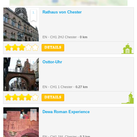
Rathaus von Chester
1.
EN - CH1 2HJ Chester -
0 km
DETAILS
Osttor-Uhr
2.
EN - CH1 1 Chester -
0.27 km
DETAILS
Dewa Roman Experience
3.
EN - CH1 1NL Chester -
0.3 km