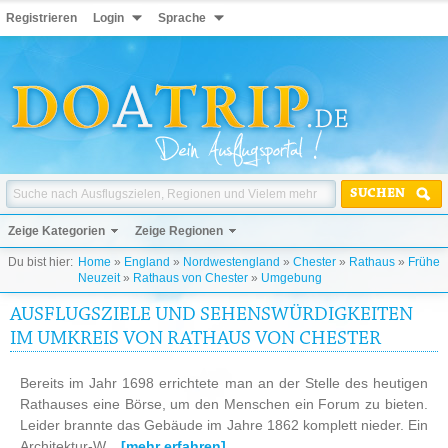
Registrieren
Login
Sprache
SUCHEN
Zeige Kategorien
Zeige Regionen
Du bist hier:
Home
»
England
»
Nordwestengland
»
Chester
»
Rathaus
»
Frühe
Neuzeit
»
Rathaus von Chester
»
Umgebung
AUSFLUGSZIELE UND SEHENSWÜRDIGKEITEN
IM UMKREIS VON RATHAUS VON CHESTER
Bereits im Jahr 1698 errichtete man an der Stelle des heutigen
Rathauses eine Börse, um den Menschen ein Forum zu bieten.
Leider brannte das Gebäude im Jahre 1862 komplett nieder. Ein
Architektur-W...
[mehr erfahren]