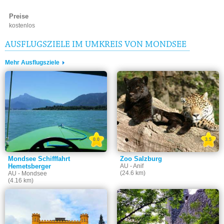
Preise
kostenlos
AUSFLUGSZIELE IM UMKREIS VON MONDSEE
Mehr Ausflugsziele
0.0
3.5
Mondsee Schifffahrt
Zoo Salzburg
Hemetsberger
AU - Anif
(24.6 km)
AU - Mondsee
(4.16 km)