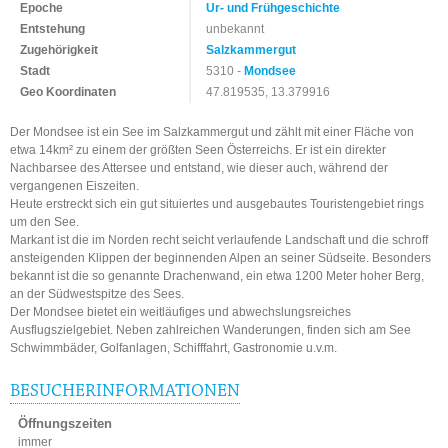
Epoche
Ur- und Frühgeschichte
Entstehung
unbekannt
Zugehörigkeit
Salzkammergut
Stadt
5310 -
Mondsee
Geo Koordinaten
47.819535, 13.379916
Der Mondsee ist ein See im Salzkammergut und zählt mit einer Fläche von
etwa 14km² zu einem der größten Seen Österreichs. Er ist ein direkter
Nachbarsee des Attersee und entstand, wie dieser auch, während der
vergangenen Eiszeiten.
Heute erstreckt sich ein gut situiertes und ausgebautes Touristengebiet rings
um den See.
Markant ist die im Norden recht seicht verlaufende Landschaft und die schroff
ansteigenden Klippen der beginnenden Alpen an seiner Südseite. Besonders
bekannt ist die so genannte Drachenwand, ein etwa 1200 Meter hoher Berg,
an der Südwestspitze des Sees.
Der Mondsee bietet ein weitläufiges und abwechslungsreiches
Ausflugszielgebiet. Neben zahlreichen Wanderungen, finden sich am See
Schwimmbäder, Golfanlagen, Schifffahrt, Gastronomie u.v.m.
BESUCHERINFORMATIONEN
Öffnungszeiten
immer