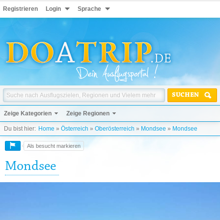
Registrieren
Login
Sprache
SUCHEN
Zeige Kategorien
Zeige Regionen
Du bist hier:
Home
»
Österreich
»
Oberösterreich
»
Mondsee
»
Mondsee
Als besucht markieren
Mondsee