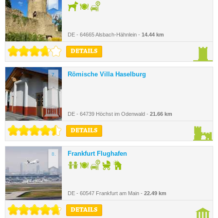
DE - 64665 Alsbach-Hähnlein -
14.44 km
DETAILS
Römische Villa Haselburg
7.
DE - 64739 Höchst im Odenwald -
21.66 km
DETAILS
Frankfurt Flughafen
8.
DE - 60547 Frankfurt am Main -
22.49 km
DETAILS