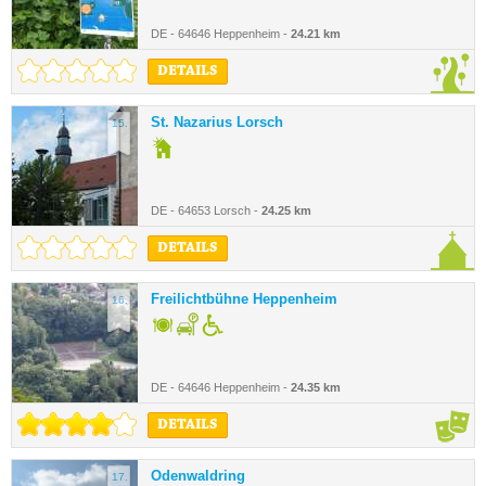
DE - 64646 Heppenheim -
24.21 km
DETAILS
St. Nazarius Lorsch
15.
DE - 64653 Lorsch -
24.25 km
DETAILS
Freilichtbühne Heppenheim
16.
DE - 64646 Heppenheim -
24.35 km
DETAILS
Odenwaldring
17.