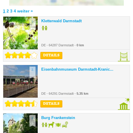
1
2
3
4
weiter »
Kletterwald Darmstadt
1.
DE - 64287 Darmstadt -
0 km
DETAILS
Eisenbahnmuseum Darmstadt-Kranic...
2.
DE - 64291 Darmstadt -
5.35 km
DETAILS
Burg Frankenstein
3.