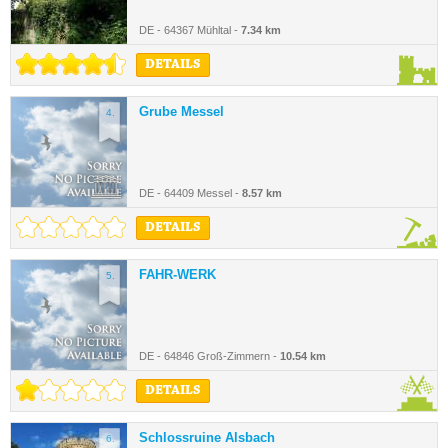
DE - 64367 Mühltal -
7.34 km
DETAILS
Grube Messel
4.
DE - 64409 Messel -
8.57 km
DETAILS
FAHR-WERK
5.
DE - 64846 Groß-Zimmern -
10.54 km
DETAILS
Schlossruine Alsbach
6.