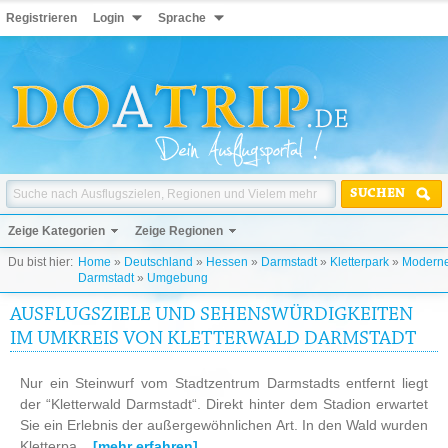
Registrieren
Login
Sprache
SUCHEN
Zeige Kategorien
Zeige Regionen
Du bist hier:
Home
»
Deutschland
»
Hessen
»
Darmstadt
»
Kletterpark
»
Modern
Darmstadt
»
Umgebung
AUSFLUGSZIELE UND SEHENSWÜRDIGKEITEN
IM UMKREIS VON KLETTERWALD DARMSTADT
Nur ein Steinwurf vom Stadtzentrum Darmstadts entfernt liegt
der “Kletterwald Darmstadt“. Direkt hinter dem Stadion erwartet
Sie ein Erlebnis der außergewöhnlichen Art. In den Wald wurden
Kletterpa...
[mehr erfahren]