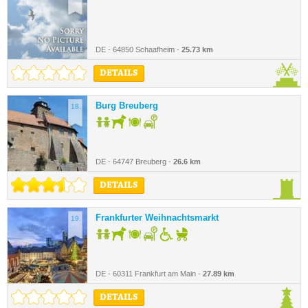
DE - 64850 Schaafheim -
25.73 km
DETAILS
Burg Breuberg
18.
DE - 64747 Breuberg -
26.6 km
DETAILS
Frankfurter Weihnachtsmarkt
19.
DE - 60311 Frankfurt am Main -
27.89 km
DETAILS