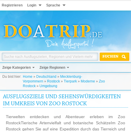
Registrieren
Login
Sprache
SUCHEN
Zeige Kategorien
Zeige Regionen
Du bist hier:
Home
»
Deutschland
»
Mecklenburg-
Vorpommern
»
Rostock
»
Tierpark
»
Moderne
»
Zoo
Rostock
»
Umgebung
AUSFLUGSZIELE UND SEHENSWÜRDIGKEITEN
IM UMKREIS VON ZOO ROSTOCK
Tierwelten entdecken und Abenteuer erleben im Zoo
RostockTierische Artenvielfalt und botanische SchätzeIm Zoo
Rostock gehen Sie auf eine Expedition durch das Tierreich und