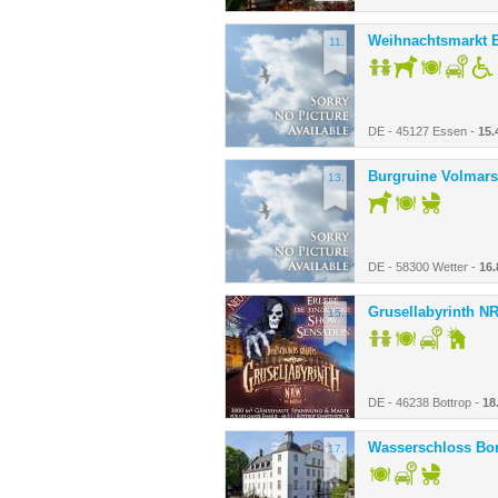
Weihnachtsmarkt 
11.
DE - 45127 Essen -
15.
Burgruine Volmars
13.
DE - 58300 Wetter -
16
Grusellabyrinth N
15.
DE - 46238 Bottrop -
18
Wasserschloss Bo
17.