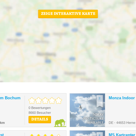
ZEIGE INTERAKTIVE KARTE
ium Bochum
Monza Indoor 
2.
0 Bewertungen
8660 Besucher
DETAILS
 km
DE - 44653 Herne
st
MS Kartcenter
4.