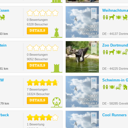
Essen
Weihnachtsma
12.
0 Bewertungen
6328 Besucher
DETAILS
43 km
DE - 44137 Dortm
tein
Zoo Dortmund
14.
0 Bewertungen
9052 Besucher
DETAILS
.81 km
DE - 44225 Dortm
RW
Schwimm-in G
16.
7 Bewertungen
16324 Besucher
DETAILS
.79 km
DE - 58285 Gevel
rbeck
Cool Runners 
18.
1 Bewertung