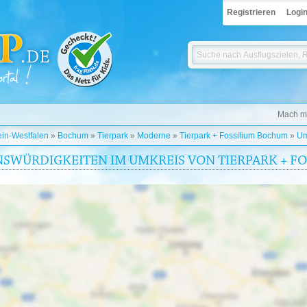
Registrieren
Logi
Mach mi
in-Westfalen
»
Bochum
»
Tierpark
»
Moderne
»
Tierpark + Fossilium Bochum
»
U
NSWÜRDIGKEITEN IM UMKREIS VON TIERPARK + F