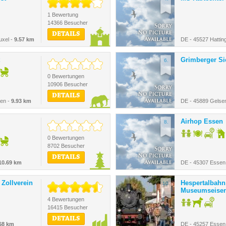
1 Bewertung
14366 Besucher
DETAILS
uxel -
9.57 km
DE - 45527 Hattin
Grimberger Si
6.
0 Bewertungen
10906 Besucher
DETAILS
hen -
9.93 km
DE - 45889 Gelse
Airhop Essen
8.
0 Bewertungen
8702 Besucher
DETAILS
10.69 km
DE - 45307 Essen
Zollverein
Hespertalbahn
10.
Museumseisen
4 Bewertungen
16415 Besucher
DETAILS
68 km
DE - 45257 Essen