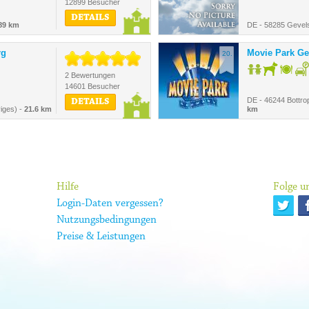
12899 Besucher
DETAILS
89 km
DE - 58285 Gevel
rg
Movie Park G
20.
2 Bewertungen
14601 Besucher
DE - 46244 Bottrop
DETAILS
iges) -
21.6 km
km
Hilfe
Folge un
Login-Daten vergessen?
Nutzungsbedingungen
Preise & Leistungen