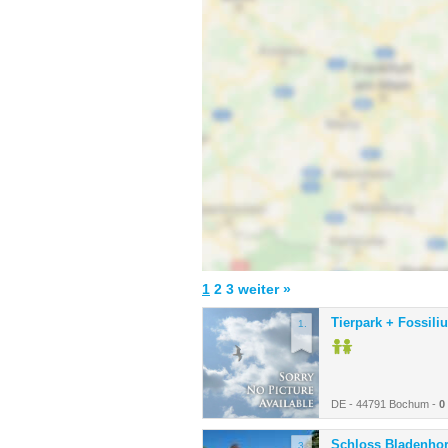
1
2
3
weiter »
Tierpark + Fossil
1.
DE - 44791 Bochum -
0
Schloss Bladenhor
3.