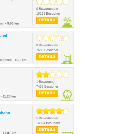
0 Bewertungen
10239 Besucher
DETAILS
gen -
9.63 km
chel
0 Bewertungen
7680 Besucher
DETAILS
nkirchen -
10.1 km
1 Bewertung
7438 Besucher
DETAILS
 -
11.28 km
 -
bahn...
5 Bewertungen
14924 Besucher
DETAILS
 -
14.91 km