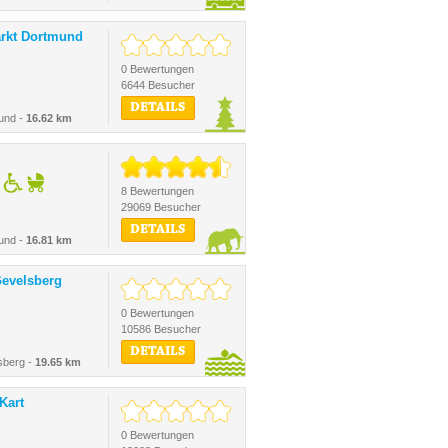
rkt Dortmund
0 Bewertungen
6644 Besucher
DETAILS
und -
16.62 km
8 Bewertungen
29069 Besucher
DETAILS
und -
16.81 km
evelsberg
0 Bewertungen
10586 Besucher
DETAILS
sberg -
19.65 km
Kart
0 Bewertungen