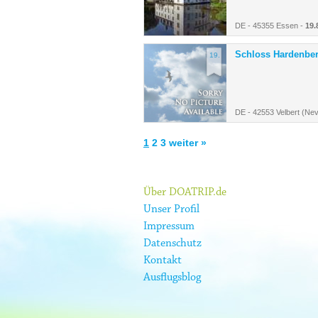
DE - 45355 Essen -
19.
Schloss Hardenbe
19.
DE - 42553 Velbert (Nev
1
2
3
weiter »
Über DOATRIP.de
Unser Profil
Impressum
Datenschutz
Kontakt
Ausflugsblog