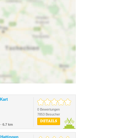
Kart
0 Bewertungen
7853 Besucher
DETAILS
 -
6.7 km
 Hattingen