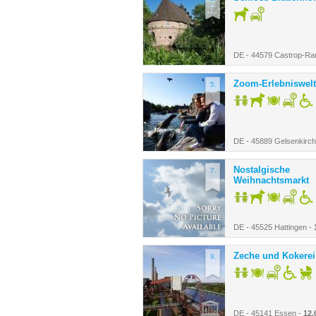
DE - 44579 Castrop-Ra
Zoom-Erlebniswelt
5.
DE - 45889 Gelsenkirc
Nostalgische
7.
Weihnachtsmarkt
DE - 45525 Hattingen -
Zeche und Kokerei 
9.
DE - 45141 Essen -
12.