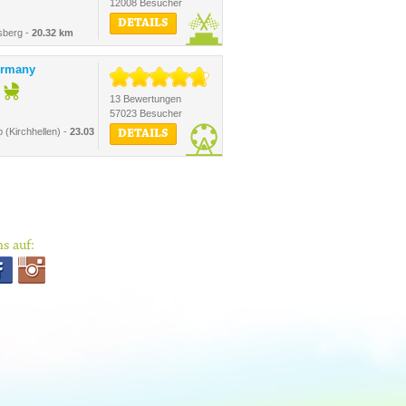
12008 Besucher
DETAILS
sberg -
20.32 km
ermany
13 Bewertungen
57023 Besucher
 (Kirchhellen) -
23.03
DETAILS
s auf: