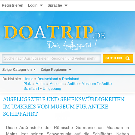
Registrieren
Login
Sprache
SUCHEN
Zeige Kategorien
Zeige Regionen
Du bist hier:
Home
»
Deutschland
»
Rheinland-
Pfalz
»
Mainz
»
Museum
»
Antike
»
Museum für Antike
Schiffahrt
»
Umgebung
AUSFLUGSZIELE UND SEHENSWÜRDIGKEITEN
IM UMKREIS VON MUSEUM FÜR ANTIKE
SCHIFFAHRT
Diese Außenstelle der Römische Germanischen Museum in
Mainz legt seinen Schwerpunkt auf die Schifffahrt. Neben