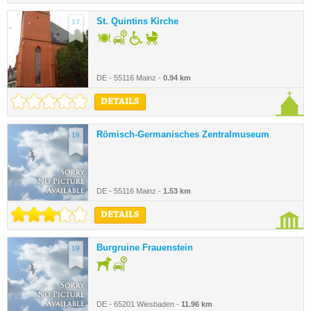
St. Quintins Kirche
17.
DE - 55116 Mainz -
0.94 km
DETAILS
Römisch-Germanisches Zentralmuseum
18.
DE - 55116 Mainz -
1.53 km
DETAILS
Burgruine Frauenstein
19.
DE - 65201 Wiesbaden -
11.96 km