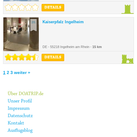
DETAILS
Kaiserpfalz Ingelheim
20.
DE - 55218 Ingelheim am Rhein -
15 km
DETAILS
1
2
3
weiter »
Über DOATRIP.de
Unser Profil
Impressum
Datenschutz
Kontakt
Ausflugsblog