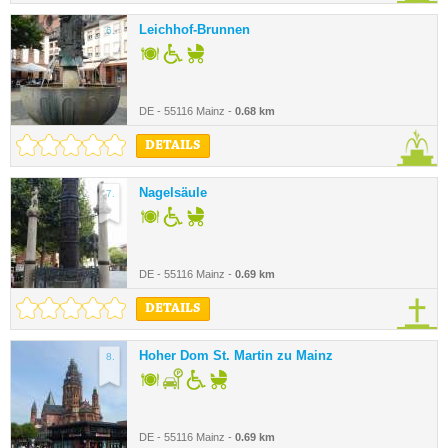
Leichhof-Brunnen
6.
DE - 55116 Mainz -
0.68 km
DETAILS
Nagelsäule
7.
DE - 55116 Mainz -
0.69 km
DETAILS
Hoher Dom St. Martin zu Mainz
8.
DE - 55116 Mainz -
0.69 km