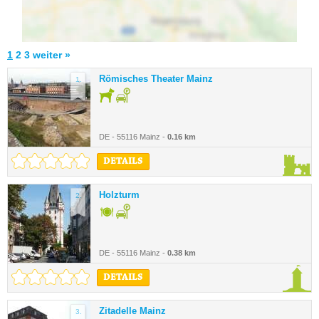
1
2
3
weiter »
Römisches Theater Mainz
1.
DE - 55116 Mainz -
0.16 km
DETAILS
Holzturm
2.
DE - 55116 Mainz -
0.38 km
DETAILS
Zitadelle Mainz
3.