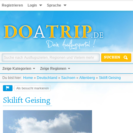
Registrieren
Login
Sprache
SUCHEN
Zeige Kategorien
Zeige Regionen
Du bist hier:
Home
»
Deutschland
»
Sachsen
»
Altenberg
»
Skilift Geising
Als besucht markieren
Skilift Geising