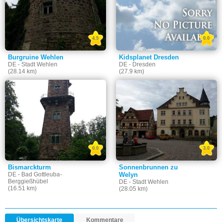
4.5
0.0
Burgruine Wehlen
Kidsplanet Dresden
DE - Stadt Wehlen
DE - Dresden
(28.14 km)
(27.9 km)
0.0
3.0
Bismarckturm
Sonnenbrunnen zu
DE - Bad Gottleuba-
Welyn
Berggießhübel
DE - Stadt Wehlen
(16.51 km)
(28.05 km)
Übersichtskarte
Kommentare