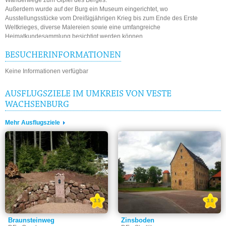
Außerdem wurde auf der Burg ein Museum eingerichtet, wo
Ausstellungsstücke vom Dreißigjährigen Krieg bis zum Ende des Erste
Weltkrieges, diverse Malereien sowie eine umfangreiche
Heimatkundesammlung besichtigt werden können.
BESUCHERINFORMATIONEN
Keine Informationen verfügbar
AUSFLUGSZIELE IM UMKREIS VON VESTE
WACHSENBURG
Mehr Ausflugsziele
3.5
3.0
Braunsteinweg
Zinsboden