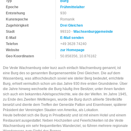
Typ
Burg
Epoche
Frühmittelalter
Entstehung
930
Kunstepoche
Romanik
Zugehörigkeit
Drei Gleichen
Stadt
99310 -
Wachsenburggemeinde
E-Mail
E-Mail senden
Telefon
+49 3628 74240
Website
zur Homepage
Geo Koordinaten
50.858356, 10.876182
Die Veste Wachsenburg oder kurz auch einfach Wachsenburg genannt, ist
eine Burg des so genannten Burgenensemble Drei Gleichen. Die auf dem
Wassenberg, was althochdeutsch soviel wie steiler Berg bedeutet, errichtete
Burg, erhielt vermutlich schon um das Jahre 930 ihre ersten Grundsteine. Über
die Jahre hinweg wechselte die Burg häufig ihre Besitzer, unter ihnen fanden
sich auch ein bekanntes Adelsgeschlechte, wie die der Welfen. Im Jahre 1945,
zu Ende des Zweiten Weltkrieges, wurde die Burg durch alliierte Streitkräfte
besetzt und diente dem Treffen der Generäle Patton und Eisenhower, späterer
Präsident der Vereinigten Staaten von Amerika, als Lokation.
Heute befindet sich die Burg in Privatbesitz und ist mit einem Hotel und einem
Restaurant ausgestattet. Neben Hochzeiten und Feierlichkeiten ist die Veste
Wachsenburg ein sehr frequentiertes Wanderziel, so führen mehrere regionale
Wanderwege zum Gipfel des Berges.