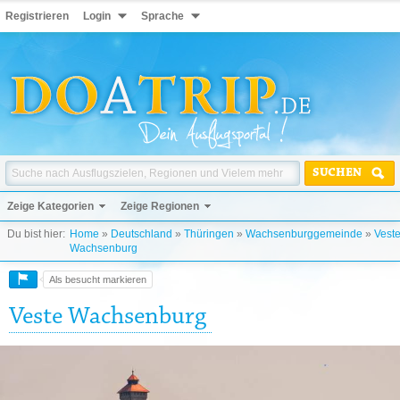
Registrieren
Login
Sprache
SUCHEN
Zeige Kategorien
Zeige Regionen
Du bist hier:
Home
»
Deutschland
»
Thüringen
»
Wachsenburggemeinde
»
Vest
Wachsenburg
Als besucht markieren
Veste Wachsenburg