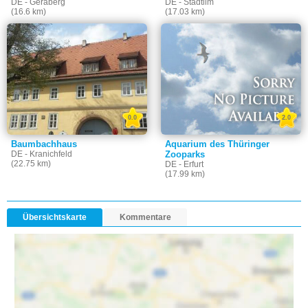
DE - Geraberg
DE - Stadtilm
(16.6 km)
(17.03 km)
0.0
2.0
Baumbachhaus
Aquarium des Thüringer
DE - Kranichfeld
Zooparks
(22.75 km)
DE - Erfurt
(17.99 km)
Übersichtskarte
Kommentare