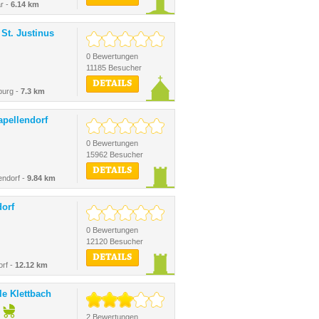
r -
6.14 km
St. Justinus
0 Bewertungen
11185 Besucher
DETAILS
burg -
7.3 km
pellendorf
0 Bewertungen
15962 Besucher
DETAILS
endorf -
9.84 km
orf
0 Bewertungen
12120 Besucher
DETAILS
rf -
12.12 km
e Klettbach
2 Bewertungen