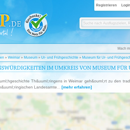
Registrieren
Logi
Mach mi
gen
»
Weimar
»
Museum
»
Ur- und Frühgeschichte
»
Museum für Ur- und Frühgesc
NSWÜRDIGKEITEN IM UMKREIS VON MUSEUM FÜR U
l;hgeschichte Th&uuml;ringens in Weimar geh&ouml;rt zu den tradi
Th&uuml;ringischen Landesamte...
[mehr erfahren]