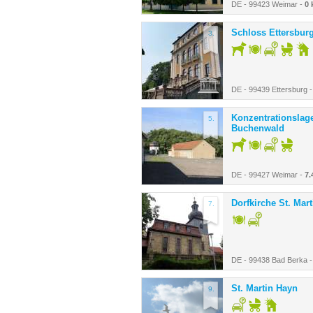
DE - 99423 Weimar -
0
Schloss Ettersbur
3.
DE - 99439 Ettersburg 
Konzentrationslag
5.
Buchenwald
DE - 99427 Weimar -
7.
Dorfkirche St. Mart
7.
DE - 99438 Bad Berka 
St. Martin Hayn
9.