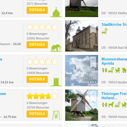
3271 Besucher
DETAILS
-
12.4 km
DE - 99102 Klettb
Stadtkirche St
12.
0 Bewertungen
10342 Besucher
lhausen -
14.16
DETAILS
DE - 99438 Bad B
da
Museumsbarac
14.
Apolda
0 Bewertungen
14409 Besucher
DETAILS
-
14.21 km
DE - 99510 Apolda
usee
Thüringer Fre
16.
Hohenf...
6 Bewertungen
26704 Besucher
DETAILS
n -
14.75 km
DE - 99448 Hohen