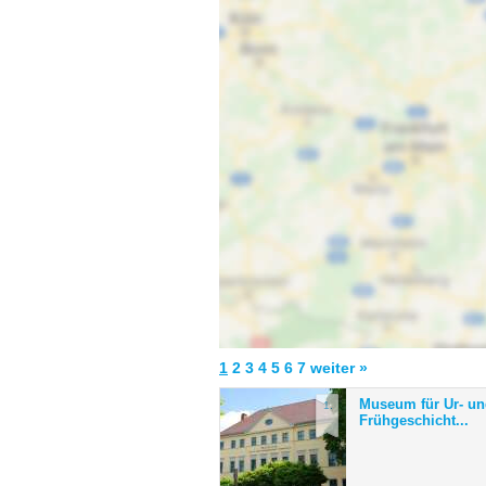
1
2
3
4
5
6
7
weiter »
Museum für Ur- u
1.
Frühgeschicht...