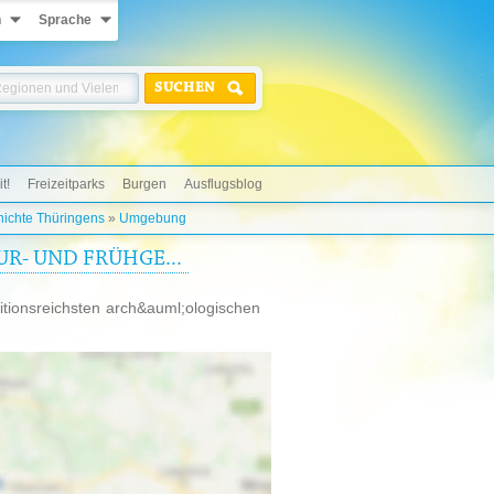
n
Sprache
SUCHEN
t!
Freizeitparks
Burgen
Ausflugsblog
hichte Thüringens
»
Umgebung
R- UND FRÜHGE...
tionsreichsten arch&auml;ologischen