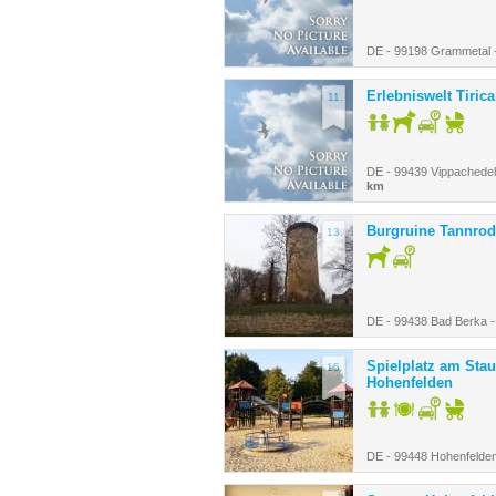
DE - 99198 Grammetal 
Erlebniswelt Tirica
11.
DE - 99439 Vippachede
km
Burgruine Tannro
13.
DE - 99438 Bad Berka 
Spielplatz am Sta
15.
Hohenfelden
DE - 99448 Hohenfelde