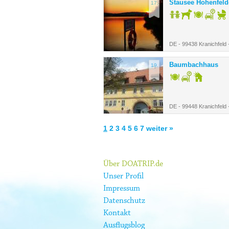
Stausee Hohenfel
17.
DE - 99438 Kranichfeld 
Baumbachhaus
19.
DE - 99448 Kranichfeld 
1
2
3
4
5
6
7
weiter »
Über DOATRIP.de
Unser Profil
Impressum
Datenschutz
Kontakt
Ausflugsblog