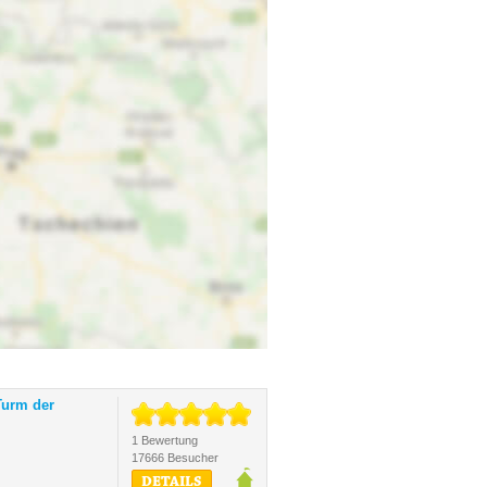
Turm der
1 Bewertung
17666 Besucher
DETAILS