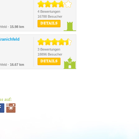
4 Bewertungen
16788 Besucher
DETAILS
hfeld -
15.98 km
ranichfeld
3 Bewertungen
18896 Besucher
DETAILS
hfeld -
16.67 km
s auf: