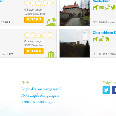
den
Niederburg
18.
0 Bewertungen
17605 Besucher
DETAILS
-
15.02 km
DE - 99448 Kranic
Oberschloss K
20.
0 Bewertungen
9387 Besucher
DETAILS
-
16.18 km
DE - 99448 Kranic
Hilfe
Folge un
Login-Daten vergessen?
Nutzungsbedingungen
Preise & Leistungen