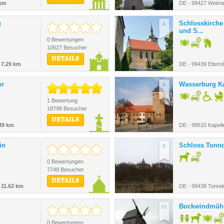
 km
DE - 99427 Weima
g
Schlosskirche 
4.
und S...
0 Bewertungen
10627 Besucher
DETAILS
-
7.29 km
DE - 99439 Etters
er
Wasserburg Ka
6.
1 Bewertung
18798 Besucher
DETAILS
49 km
DE - 99510 Kapell
in
Schloss Tonnd
8.
0 Bewertungen
7748 Besucher
DETAILS
-
11.62 km
DE - 99438 Tonndo
Bockwindmühl
10.
0 Bewertungen