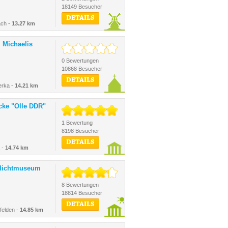
18149 Besucher
DETAILS
ach -
13.27 km
. Michaelis
0 Bewertungen
10868 Besucher
DETAILS
erka -
14.21 km
ke "Olle DDR"
1 Bewertung
8198 Besucher
DETAILS
 -
14.74 km
ilichtmuseum
8 Bewertungen
18814 Besucher
DETAILS
felden -
14.85 km