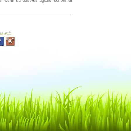
os, wenn du das Ausflugsziel schonmal
s auf: