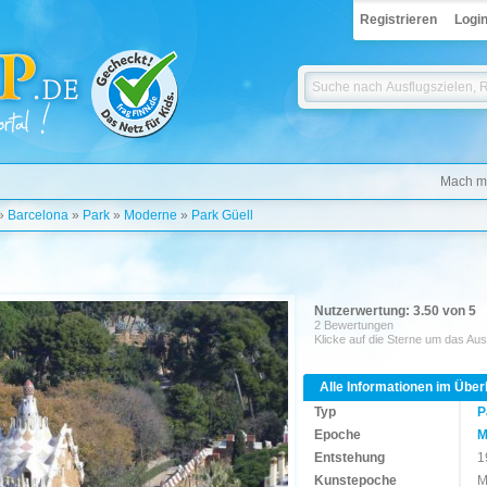
Registrieren
Logi
Mach mi
»
Barcelona
»
Park
»
Moderne
»
Park Güell
Nutzerwertung: 3.50 von 5
2 Bewertungen
Klicke auf die Sterne um das Aus
Alle Informationen im Über
Typ
P
Epoche
M
Entstehung
1
Kunstepoche
M