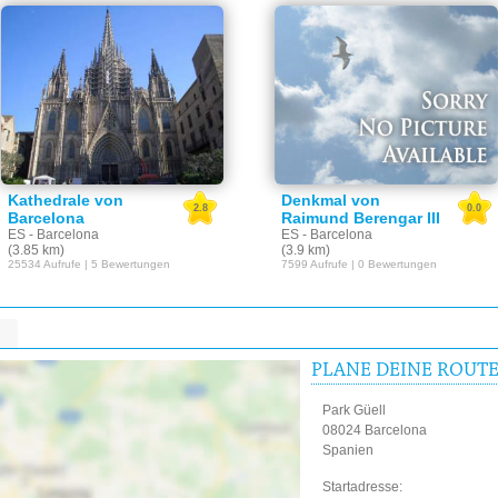
Kathedrale von
Denkmal von
2.8
0.0
Barcelona
Raimund Berengar III
ES - Barcelona
ES - Barcelona
(3.85 km)
(3.9 km)
25534 Aufrufe | 5 Bewertungen
7599 Aufrufe | 0 Bewertungen
PLANE DEINE ROUT
Park Güell
08024 Barcelona
Spanien
Startadres