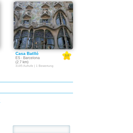
Casa Batlló
3.0
ES - Barcelona
(2.7 km)
3195 Aufrufe | 1 Bewertung
E
se: