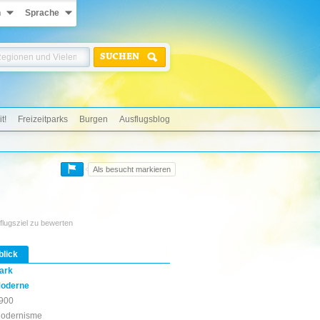
n
Sprache
SUCHEN
t!
Freizeitparks
Burgen
Ausflugsblog
Als besucht markieren
flugsziel zu bewerten
blick
ark
oderne
900
odernisme