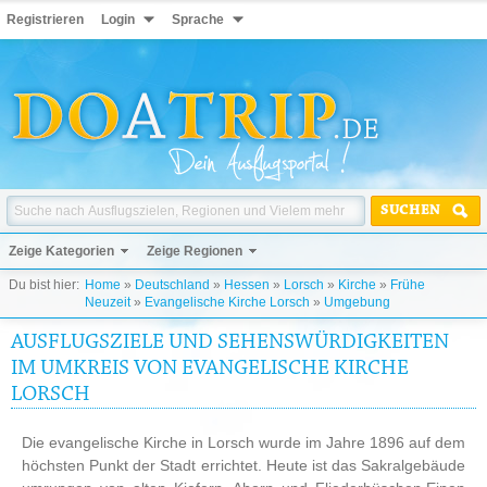
Registrieren
Login
Sprache
SUCHEN
Zeige Kategorien
Zeige Regionen
Du bist hier:
Home
»
Deutschland
»
Hessen
»
Lorsch
»
Kirche
»
Frühe
Neuzeit
»
Evangelische Kirche Lorsch
»
Umgebung
AUSFLUGSZIELE UND SEHENSWÜRDIGKEITEN
IM UMKREIS VON EVANGELISCHE KIRCHE
LORSCH
Die evangelische Kirche in Lorsch wurde im Jahre 1896 auf dem
höchsten Punkt der Stadt errichtet. Heute ist das Sakralgebäude