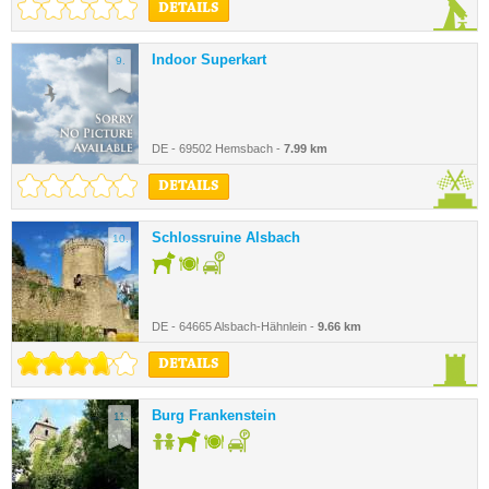
DETAILS
Indoor Superkart
9.
DE - 69502 Hemsbach -
7.99 km
DETAILS
Schlossruine Alsbach
10.
DE - 64665 Alsbach-Hähnlein -
9.66 km
DETAILS
Burg Frankenstein
11.