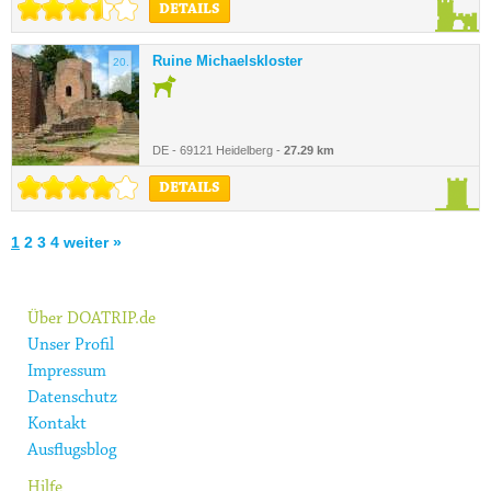
DETAILS
Ruine Michaelskloster
20.
DE - 69121 Heidelberg -
27.29 km
DETAILS
1
2
3
4
weiter »
Über DOATRIP.de
Unser Profil
Impressum
Datenschutz
Kontakt
Ausflugsblog
Hilfe