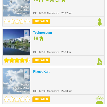
DE - 68161 Mannheim -
20.17 km
DETAILS
Technoseum
15.
DE - 68165 Mannheim -
20.5 km
DETAILS
Planet Kart
16.
DE - 68199 Mannheim -
22.53 km
DETAILS