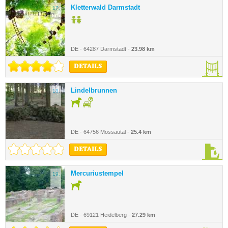
Kletterwald Darmstadt
17.
DE - 64287 Darmstadt -
23.98 km
DETAILS
Lindelbrunnen
18.
DE - 64756 Mossautal -
25.4 km
DETAILS
Mercuriustempel
19.
DE - 69121 Heidelberg -
27.29 km