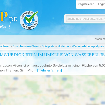
Registrieren
Logi
Mach mi
sachsen
»
Bruchhausen-Vilsen
»
Spielplatz
»
Moderne
»
Wassererlebnisspielplatz
SWÜRDIGKEITEN IM UMKREIS VON WASSERERLEBNI
hhausen-Vilsen ist ein ausgedehnte Spielplatz mit einer Fläche von 5
enen Themen: Sinn-Pho...
[mehr erfahren]