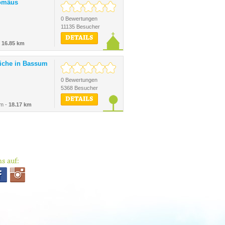
lomäus
0 Bewertungen
11135 Besucher
DETAILS
-
16.85 km
eiche in Bassum
0 Bewertungen
5368 Besucher
DETAILS
um -
18.17 km
s auf: