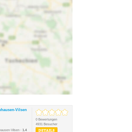
hhausen-Vilsen
0 Bewertungen
4931 Besucher
hausen-Vilsen -
1.4
DETAILS