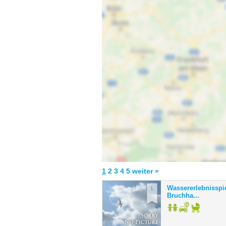
1
2
3
4
5
weiter »
Wassererlebnisspie
1.
Bruchha...