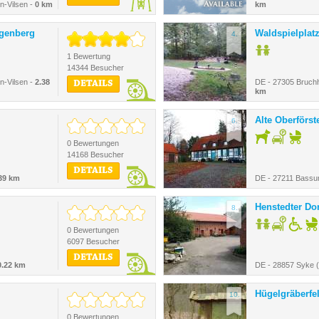
n-Vilsen -
0 km
km
igenberg
Waldspielplat
4.
1 Bewertung
14344 Besucher
n-Vilsen -
2.38
DE - 27305 Bruch
DETAILS
km
Alte Oberförst
6.
0 Bewertungen
14168 Besucher
DETAILS
39 km
DE - 27211 Bass
Henstedter D
8.
0 Bewertungen
6097 Besucher
DETAILS
0.22 km
DE - 28857 Syke (
Hügelgräberfe
10.
0 Bewertungen