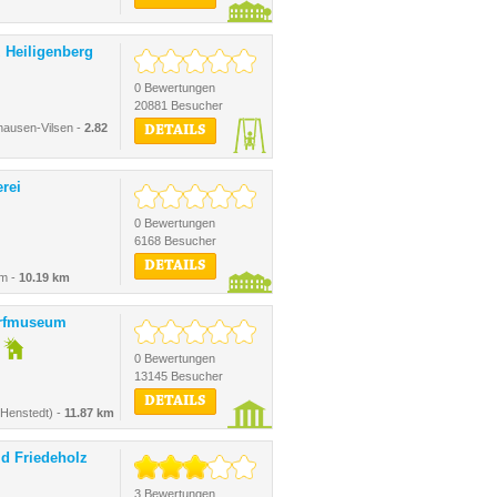
z Heiligenberg
0 Bewertungen
20881 Besucher
hausen-Vilsen -
2.82
DETAILS
erei
0 Bewertungen
6168 Besucher
DETAILS
um -
10.19 km
orfmuseum
0 Bewertungen
13145 Besucher
DETAILS
Henstedt) -
11.87 km
ld Friedeholz
3 Bewertungen