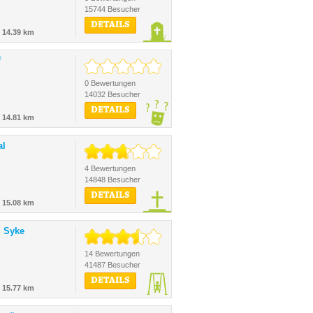
15744 Besucher
DETAILS
-
14.39 km
f
0 Bewertungen
14032 Besucher
DETAILS
-
14.81 km
al
4 Bewertungen
14848 Besucher
DETAILS
-
15.08 km
z Syke
14 Bewertungen
41487 Besucher
DETAILS
-
15.77 km