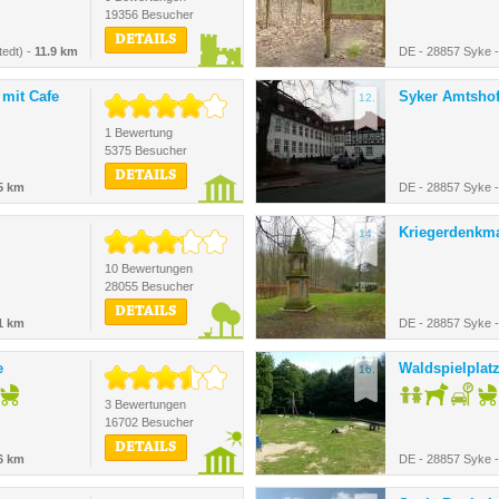
19356 Besucher
DETAILS
edt) -
11.9 km
DE - 28857 Syke 
mit Cafe
Syker Amtsho
12.
1 Bewertung
5375 Besucher
DETAILS
5 km
DE - 28857 Syke 
Kriegerdenkm
14.
10 Bewertungen
28055 Besucher
DETAILS
1 km
DE - 28857 Syke 
e
Waldspielplat
16.
3 Bewertungen
16702 Besucher
DETAILS
6 km
DE - 28857 Syke 