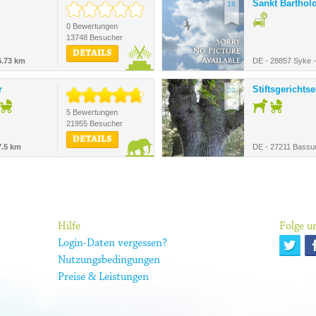
Sankt Bartho
18.
0 Bewertungen
13748 Besucher
DETAILS
6.73 km
DE - 28857 Syke 
r
Stiftsgerichts
20.
5 Bewertungen
21955 Besucher
DETAILS
7.5 km
DE - 27211 Bass
Hilfe
Folge un
Login-Daten vergessen?
Nutzungsbedingungen
Preise & Leistungen