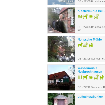
DE - 27305 Bruchhause
Klostermühle Heil
3.
DE - 27305 Bruchhause
km
Noltesche Mühle
5.
DE - 27305 Süstedt -
6.
Wassermühle
7.
Neubruchhausen
DE - 27211 Bassum -
1
Luftschutzbunker
9.