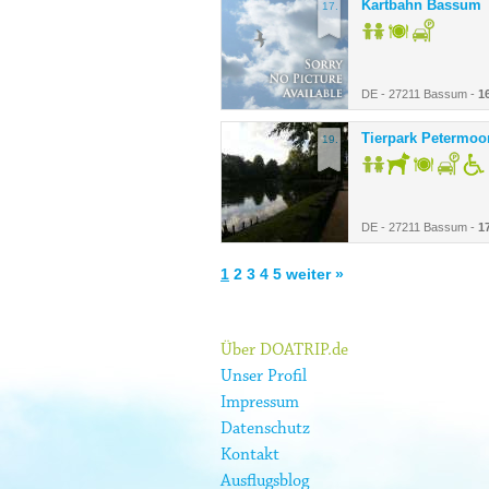
Kartbahn Bassum
17.
DE - 27211 Bassum -
1
Tierpark Petermoo
19.
DE - 27211 Bassum -
1
1
2
3
4
5
weiter »
Über DOATRIP.de
Unser Profil
Impressum
Datenschutz
Kontakt
Ausflugsblog