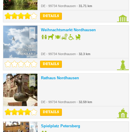
DE - 99734 Nordhausen -
31.71 km
DETAILS
Weihnachtsmarkt Nordhausen
18.
DE - 99734 Nordhausen -
32.3 km
DETAILS
Rathaus Nordhausen
19.
DE - 99734 Nordhausen -
32.59 km
DETAILS
Spielplatz Petersberg
20.