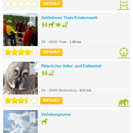
DETAILS
Seilbahnen Thale Erlebniswelt
4.
DE - 06502 Thale -
1.49 km
DETAILS
Ritterlicher Adler- und Falkenhof
5.
DE - 38889 Blankenburg -
9.01 km
DETAILS
Verlobungsurne
6.