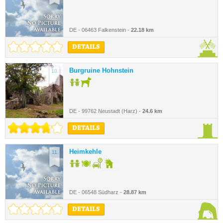
DE - 06463 Falkenstein -
22.18 km
DETAILS
Burgruine Hohnstein
10.
DE - 99762 Neustadt (Harz) -
24.6 km
DETAILS
Heimkehle
11.
DE - 06548 Südharz -
28.87 km
DETAILS