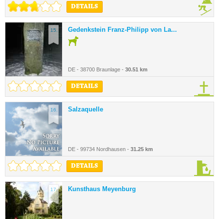
DETAILS
Gedenkstein Franz-Philipp von La...
15.
DE - 38700 Braunlage -
30.51 km
DETAILS
Salzaquelle
16.
DE - 99734 Nordhausen -
31.25 km
DETAILS
Kunsthaus Meyenburg
17.