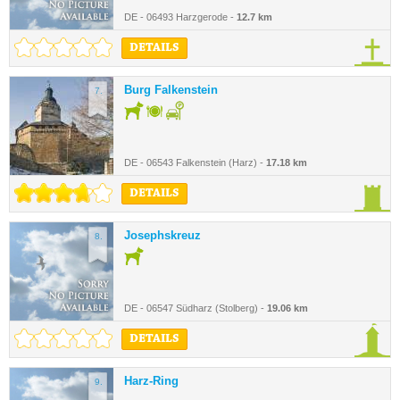
DE - 06493 Harzgerode -
12.7 km
DETAILS
Burg Falkenstein
7.
DE - 06543 Falkenstein (Harz) -
17.18 km
DETAILS
Josephskreuz
8.
DE - 06547 Südharz (Stolberg) -
19.06 km
DETAILS
Harz-Ring
9.