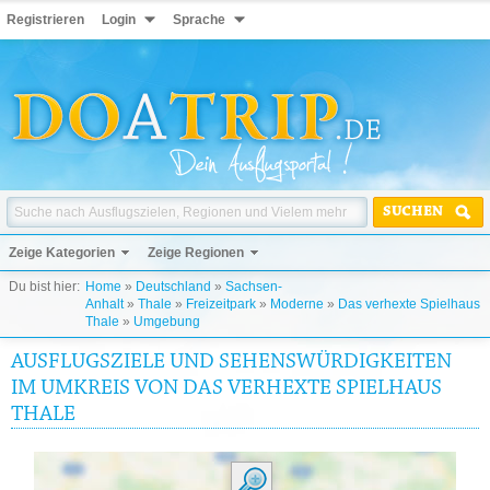
Registrieren
Login
Sprache
SUCHEN
Zeige Kategorien
Zeige Regionen
Du bist hier:
Home
»
Deutschland
»
Sachsen-
Anhalt
»
Thale
»
Freizeitpark
»
Moderne
»
Das verhexte Spielhaus
Thale
»
Umgebung
AUSFLUGSZIELE UND SEHENSWÜRDIGKEITEN
IM UMKREIS VON DAS VERHEXTE SPIELHAUS
THALE