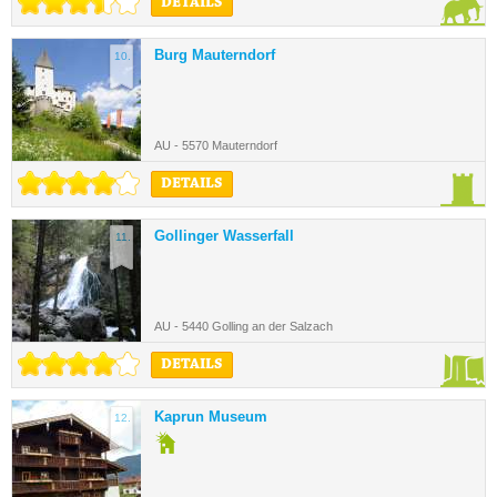
DETAILS
Burg Mauterndorf
10.
AU - 5570 Mauterndorf
DETAILS
Gollinger Wasserfall
11.
AU - 5440 Golling an der Salzach
DETAILS
Kaprun Museum
12.