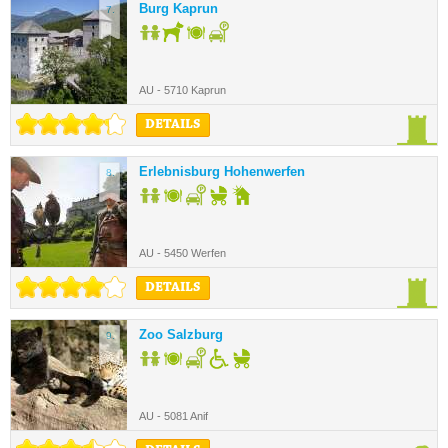
Burg Kaprun
7.
AU - 5710 Kaprun
DETAILS
Erlebnisburg Hohenwerfen
8.
AU - 5450 Werfen
DETAILS
Zoo Salzburg
9.
AU - 5081 Anif