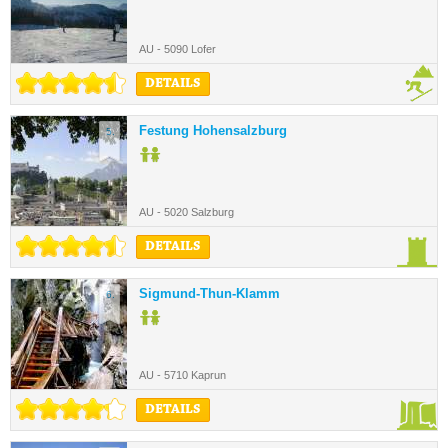
AU - 5090 Lofer
DETAILS
Festung Hohensalzburg
5.
AU - 5020 Salzburg
DETAILS
Sigmund-Thun-Klamm
6.
AU - 5710 Kaprun
DETAILS