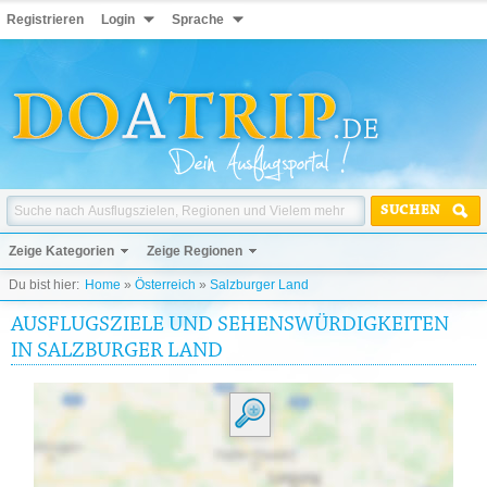
Registrieren
Login
Sprache
SUCHEN
Zeige Kategorien
Zeige Regionen
Du bist hier:
Home
»
Österreich
»
Salzburger Land
AUSFLUGSZIELE UND SEHENSWÜRDIGKEITEN
IN SALZBURGER LAND