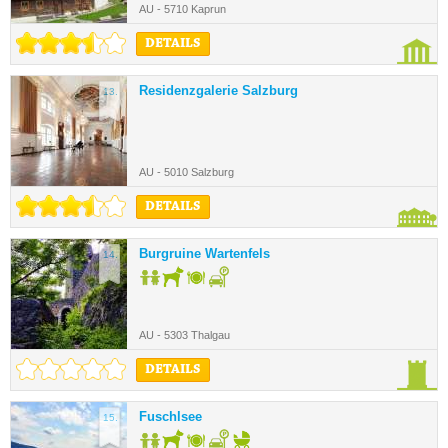
AU - 5710 Kaprun
DETAILS
Residenzgalerie Salzburg
13.
AU - 5010 Salzburg
DETAILS
Burgruine Wartenfels
14.
AU - 5303 Thalgau
DETAILS
Fuschlsee
15.