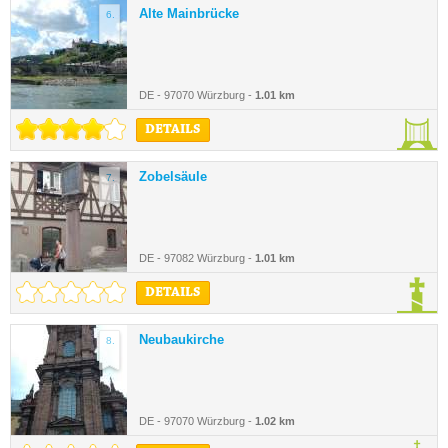
Alte Mainbrücke
6.
DE - 97070 Würzburg -
1.01 km
DETAILS
Zobelsäule
7.
DE - 97082 Würzburg -
1.01 km
DETAILS
Neubaukirche
8.
DE - 97070 Würzburg -
1.02 km