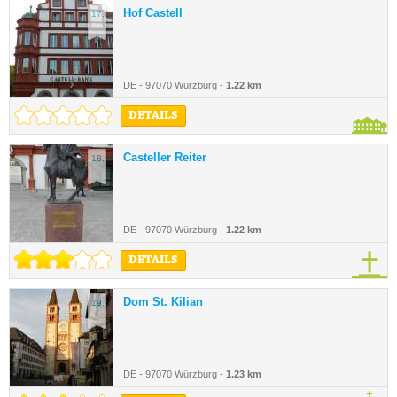
Hof Castell
17.
DE - 97070 Würzburg -
1.22 km
DETAILS
Casteller Reiter
18.
DE - 97070 Würzburg -
1.22 km
DETAILS
Dom St. Kilian
19.
DE - 97070 Würzburg -
1.23 km