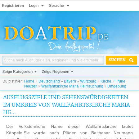
Registrieren
Login
Sprache
SUCHEN
Zeige Kategorien
Zeige Regionen
Du bist hier:
Home
»
Deutschland
»
Bayern
»
Würzburg
»
Kirche
»
Frühe
Neuzeit
»
Wallfahrtskirche Mariä Heimsuchung
»
Umgebung
AUSFLUGSZIELE UND SEHENSWÜRDIGKEITEN
IM UMKREIS VON WALLFAHRTSKIRCHE MARIÄ
HE...
Der Volkstümliche Name dieser Wallfahrtskirche lautet
Käppele.Sie wurde nach Plänen von Balthasar Neumann