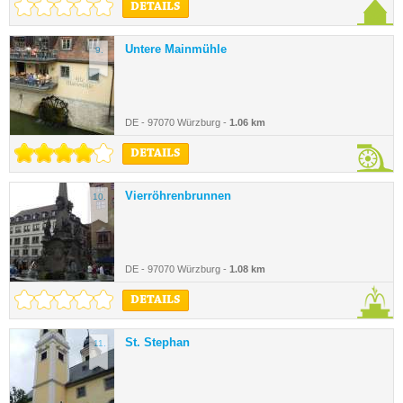
DETAILS
Untere Mainmühle
9.
DE - 97070 Würzburg -
1.06 km
DETAILS
Vierröhrenbrunnen
10.
DE - 97070 Würzburg -
1.08 km
DETAILS
St. Stephan
11.