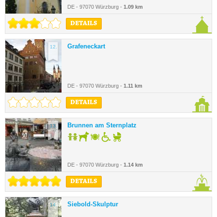
DE - 97070 Würzburg -
1.09 km
DETAILS
Grafeneckart
12.
DE - 97070 Würzburg -
1.11 km
DETAILS
Brunnen am Sternplatz
13.
DE - 97070 Würzburg -
1.14 km
DETAILS
Siebold-Skulptur
14.