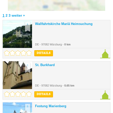
1
2
3
weiter »
Wallfahrtskirche Mariä Heimsuchung
1.
DE - 97082 Würzburg -
0 km
DETAILS
St. Burkhard
2.
DE - 97082 Würzburg -
0.65 km
DETAILS
Festung Marienberg
3.