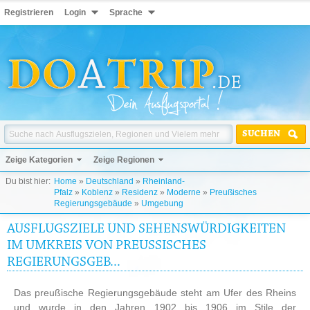
Registrieren
Login
Sprache
SUCHEN
Zeige Kategorien
Zeige Regionen
Du bist hier:
Home
»
Deutschland
»
Rheinland-
Pfalz
»
Koblenz
»
Residenz
»
Moderne
»
Preußisches
Regierungsgebäude
»
Umgebung
AUSFLUGSZIELE UND SEHENSWÜRDIGKEITEN
IM UMKREIS VON PREUSSISCHES R
EGIERUNGSGEB...
Das preußische Regierungsgebäude steht am Ufer des Rheins
und wurde in den Jahren 1902 bis 1906 im Stile der