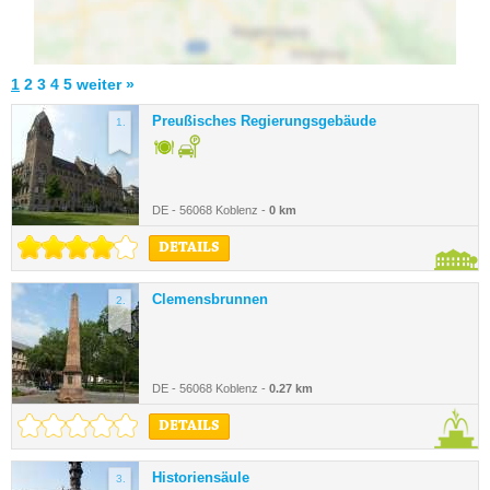
1
2
3
4
5
weiter »
Preußisches Regierungsgebäude
1.
DE - 56068 Koblenz -
0 km
DETAILS
Clemensbrunnen
2.
DE - 56068 Koblenz -
0.27 km
DETAILS
Historiensäule
3.