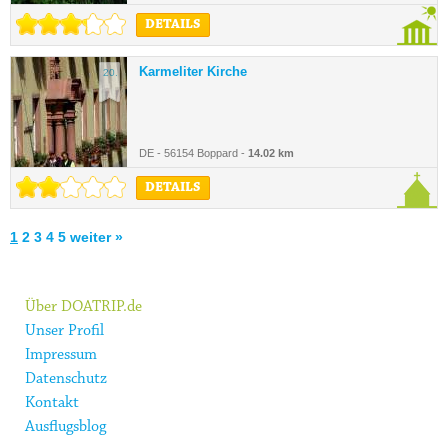
DETAILS
Karmeliter Kirche
20.
DE - 56154 Boppard -
14.02 km
DETAILS
1
2
3
4
5
weiter »
Über DOATRIP.de
Unser Profil
Impressum
Datenschutz
Kontakt
Ausflugsblog