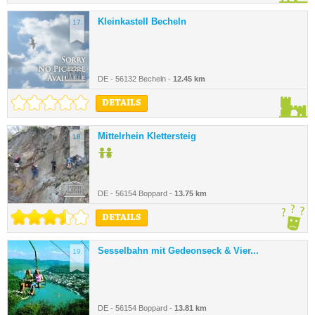
Kleinkastell Becheln
17.
DE - 56132 Becheln -
12.45 km
DETAILS
Mittelrhein Klettersteig
18.
DE - 56154 Boppard -
13.75 km
DETAILS
Sesselbahn mit Gedeonseck & Vier...
19.
DE - 56154 Boppard -
13.81 km