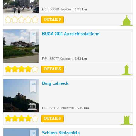
DE - 56068 Koblenz -
0.91 km
DETAILS
BUGA 2011 Aussichtsplattform
12.
DE - 56077 Koblenz -
1.63 km
DETAILS
Burg Lahneck
13.
DE - 56112 Lahnstein -
5.79 km
DETAILS
Schloss Stolzenfels
14.