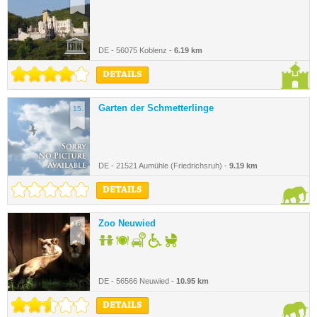
DE - 56075 Koblenz -
6.19 km
DETAILS
Garten der Schmetterlinge
15.
DE - 21521 Aumühle (Friedrichsruh) -
9.19 km
DETAILS
Zoo Neuwied
16.
DE - 56566 Neuwied -
10.95 km
DETAILS