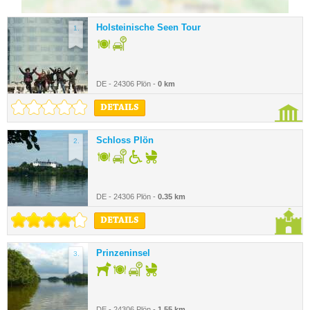
Holsteinische Seen Tour
1.
DE - 24306 Plön -
0 km
DETAILS
Schloss Plön
2.
DE - 24306 Plön -
0.35 km
DETAILS
Prinzeninsel
3.
DE - 24306 Plön -
1.55 km