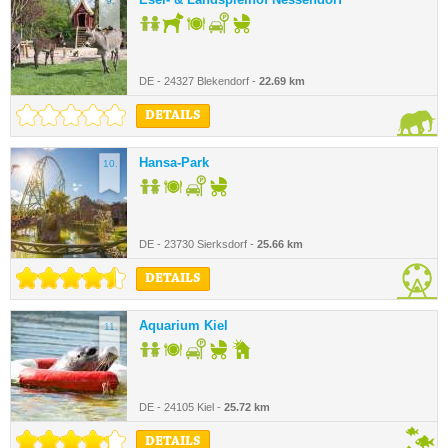
9.
DE - 24327 Blekendorf -
22.69 km
DETAILS
Hansa-Park
10.
DE - 23730 Sierksdorf -
25.66 km
DETAILS
Aquarium Kiel
11.
DE - 24105 Kiel -
25.72 km
DETAILS