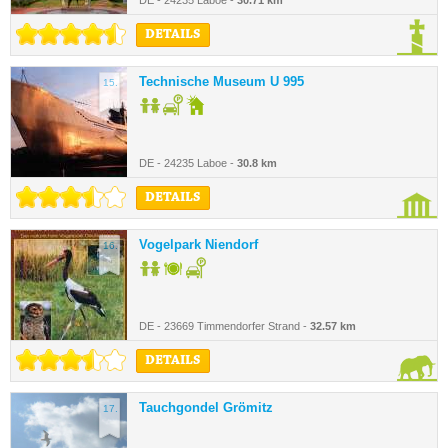
DE - 24235 Laboe -
30.71 km
DETAILS
Technische Museum U 995
15.
DE - 24235 Laboe -
30.8 km
DETAILS
Vogelpark Niendorf
16.
DE - 23669 Timmendorfer Strand -
32.57 km
DETAILS
Tauchgondel Grömitz
17.