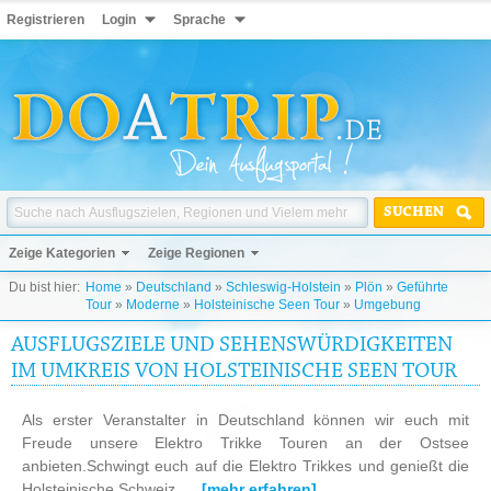
Registrieren
Login
Sprache
SUCHEN
Zeige Kategorien
Zeige Regionen
Du bist hier:
Home
»
Deutschland
»
Schleswig-Holstein
»
Plön
»
Geführte
Tour
»
Moderne
»
Holsteinische Seen Tour
»
Umgebung
AUSFLUGSZIELE UND SEHENSWÜRDIGKEITEN
IM UMKREIS VON HOLSTEINISCHE SEEN TOUR
Als erster Veranstalter in Deutschland können wir euch mit
Freude unsere Elektro Trikke Touren an der Ostsee
anbieten.Schwingt euch auf die Elektro Trikkes und genießt die
Holsteinische Schweiz. ...
[mehr erfahren]