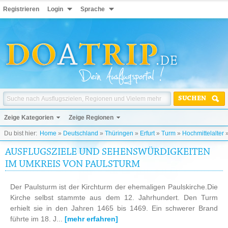
Registrieren
Login
Sprache
SUCHEN
Zeige Kategorien
Zeige Regionen
Du bist hier:
Home
»
Deutschland
»
Thüringen
»
Erfurt
»
Turm
»
Hochmittelalter
AUSFLUGSZIELE UND SEHENSWÜRDIGKEITEN
IM UMKREIS VON PAULSTURM
Der Paulsturm ist der Kirchturm der ehemaligen Paulskirche.Die
Kirche selbst stammte aus dem 12. Jahrhundert. Den Turm
erhielt sie in den Jahren 1465 bis 1469. Ein schwerer Brand
führte im 18. J...
[mehr erfahren]