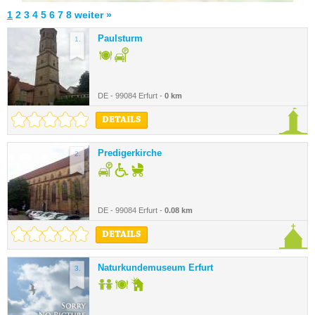
1
2
3
4
5
6
7
8
weiter »
Paulsturm
1.
DE - 99084 Erfurt -
0 km
DETAILS
Predigerkirche
2.
DE - 99084 Erfurt -
0.08 km
DETAILS
Naturkundemuseum Erfurt
3.