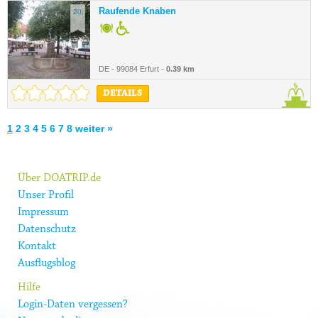
Raufende Knaben
20.
DE - 99084 Erfurt -
0.39 km
DETAILS
1
2
3
4
5
6
7
8
weiter »
Über DOATRIP.de
Unser Profil
Impressum
Datenschutz
Kontakt
Ausflugsblog
Hilfe
Login-Daten vergessen?