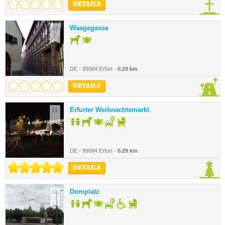
DETAILS
Waagegasse
12.
DE - 99084 Erfurt -
0.29 km
DETAILS
Erfurter Weihnachtsmarkt
13.
DE - 99084 Erfurt -
0.29 km
DETAILS
Domplatz
14.