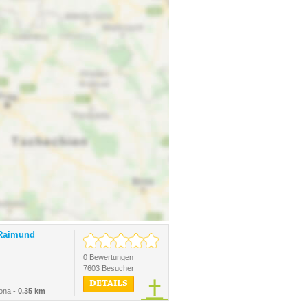
Raimund
0 Bewertungen
7603 Besucher
DETAILS
ona -
0.35 km