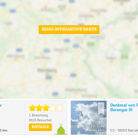
ZEIGE INTERAKTIVE KARTE
r
Denkmal von 
2.
Berengar III
1 Bewertung
8915 Besucher
DETAILS
0 km
ES - 08003 Barcel