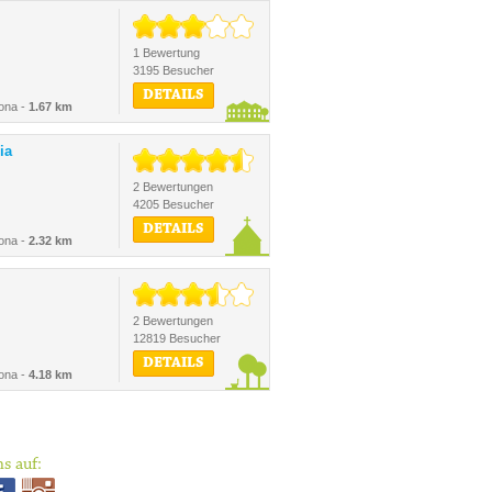
1 Bewertung
3195 Besucher
DETAILS
ona -
1.67 km
ia
2 Bewertungen
4205 Besucher
DETAILS
ona -
2.32 km
2 Bewertungen
12819 Besucher
DETAILS
ona -
4.18 km
s auf: