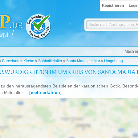
Registrieren
Logi
Mach mi
»
Barcelona
»
Kirche
»
Spätmittelalter
»
Santa Maria del Mar
»
Umgebung
NSWÜRDIGKEITEN IM UMKREIS VON SANTA MARIA 
 zu den herausragendsten Beispielen der katalonischen Gotik. Besonde
m Mittelalter ...
[mehr erfahren]