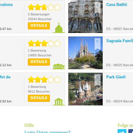
rcelona
Casa Batlló
4.
5 Bewertungen
25544 Besucher
DETAILS
0.47 km
ES - 08007 Barcel
Sagrada Famíl
6.
1 Bewertung
14855 Besucher
DETAILS
2.12 km
ES - 08025 Barcel
Art de
Park Güell
8.
1 Bewertung
8612 Besucher
DETAILS
2.92 km
ES - 08024 Barcel
Hilfe
Folge un
Login-Daten vergessen?