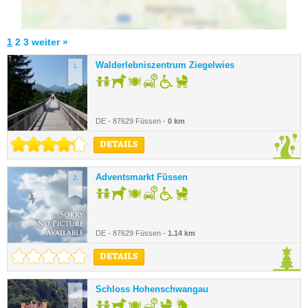
1
2
3
weiter »
Walderlebniszentrum Ziegelwies
1.
DE - 87629 Füssen -
0 km
DETAILS
Adventsmarkt Füssen
2.
DE - 87629 Füssen -
1.14 km
DETAILS
Schloss Hohenschwangau
3.