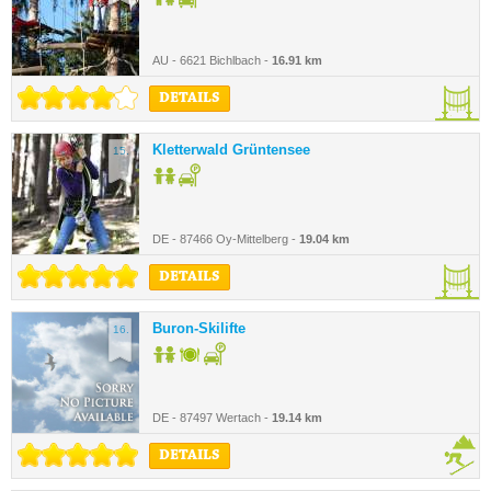
AU - 6621 Bichlbach -
16.91 km
DETAILS
Kletterwald Grüntensee
15.
DE - 87466 Oy-Mittelberg -
19.04 km
DETAILS
Buron-Skilifte
16.
DE - 87497 Wertach -
19.14 km
DETAILS