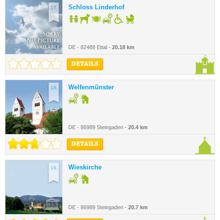
Schloss Linderhof
17.
DE - 82488 Ettal -
20.18 km
DETAILS
Welfenmünster
18.
DE - 86989 Steingaden -
20.4 km
DETAILS
Wieskirche
19.
DE - 86989 Steingaden -
20.7 km