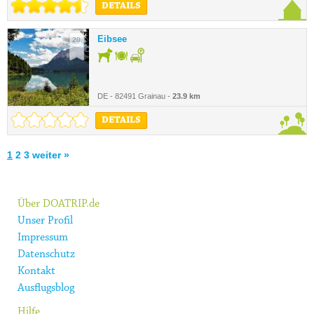
DETAILS
Eibsee
20.
DE - 82491 Grainau -
23.9 km
DETAILS
1
2
3
weiter »
Über DOATRIP.de
Unser Profil
Impressum
Datenschutz
Kontakt
Ausflugsblog
Hilfe