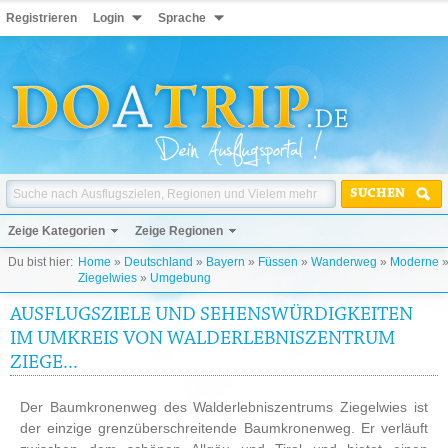
Registrieren
Login
Sprache
SUCHEN
Zeige Kategorien
Zeige Regionen
Du bist hier:
Home
»
Deutschland
»
Bayern
»
Füssen
»
Wanderweg
»
Moderne
Ziegelwies
»
Umgebung
AUSFLUGSZIELE UND SEHENSWÜRDIGKEITEN
IM UMKREIS VON WALDERLEBNISZENTRUM
ZIEGE...
Der Baumkronenweg des Walderlebniszentrums Ziegelwies ist
der einzige grenzüberschreitende Baumkronenweg. Er verläuft