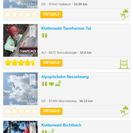
DE - 87642 Halblech -
10.59 km
DETAILS
Kletterwald Tannheimer Tal
12.
AU - 6672 Nesselwängle -
10.6 km
DETAILS
Alpspitzbahn Nesselwang
13.
DE - 87484 Nesselwang -
16.13 km
DETAILS
Kletterwald Bichlbach
14.