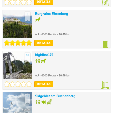
DETAILS
Burgruine Ehrenberg
9.
AU - 6600 Reutte -
10.45 km
DETAILS
highline179
10.
AU - 6600 Reutte -
10.48 km
DETAILS
Skigebiet am Buchenberg
11.