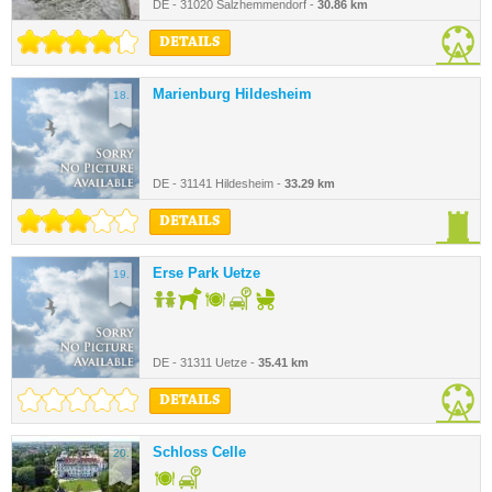
DE - 31020 Salzhemmendorf -
30.86 km
DETAILS
Marienburg Hildesheim
18.
DE - 31141 Hildesheim -
33.29 km
DETAILS
Erse Park Uetze
19.
DE - 31311 Uetze -
35.41 km
DETAILS
Schloss Celle
20.