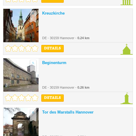
Kreuzkirche
4.
DE - 30159 Hannover -
0.24 km
DETAILS
Beginenturm
5.
DE - 30159 Hannover -
0.26 km
DETAILS
Tor des Marstalls Hannover
6.