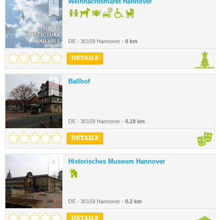
Weihnachtsmarkt Hannover
1.
DE - 30159 Hannover -
0 km
DETAILS
Ballhof
2.
DE - 30159 Hannover -
0.18 km
DETAILS
Historisches Museum Hannover
3.
DE - 30159 Hannover -
0.2 km
DETAILS