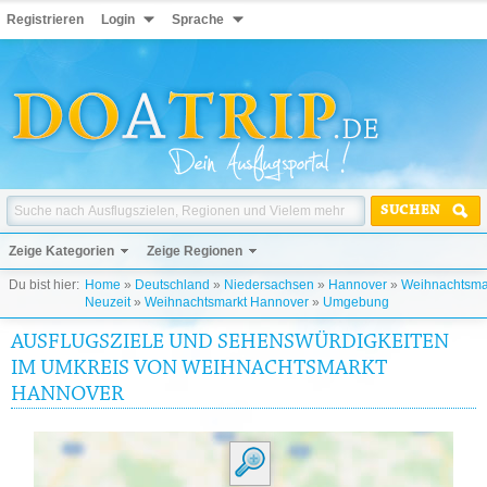
Registrieren
Login
Sprache
SUCHEN
Zeige Kategorien
Zeige Regionen
Du bist hier:
Home
»
Deutschland
»
Niedersachsen
»
Hannover
»
Weihnachtsma
Neuzeit
»
Weihnachtsmarkt Hannover
»
Umgebung
AUSFLUGSZIELE UND SEHENSWÜRDIGKEITEN
IM UMKREIS VON WEIHNACHTSMARKT
HANNOVER