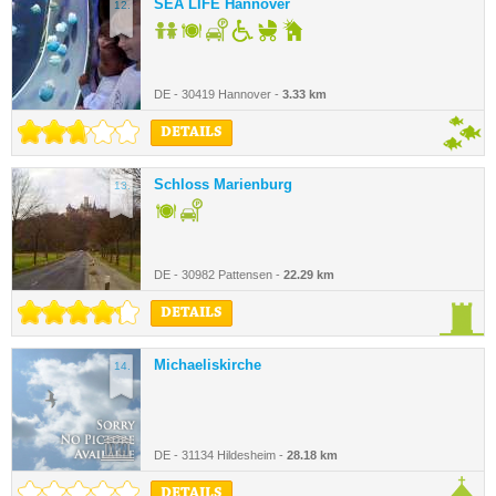
SEA LIFE Hannover
12.
DE - 30419 Hannover -
3.33 km
DETAILS
Schloss Marienburg
13.
DE - 30982 Pattensen -
22.29 km
DETAILS
Michaeliskirche
14.
DE - 31134 Hildesheim -
28.18 km
DETAILS