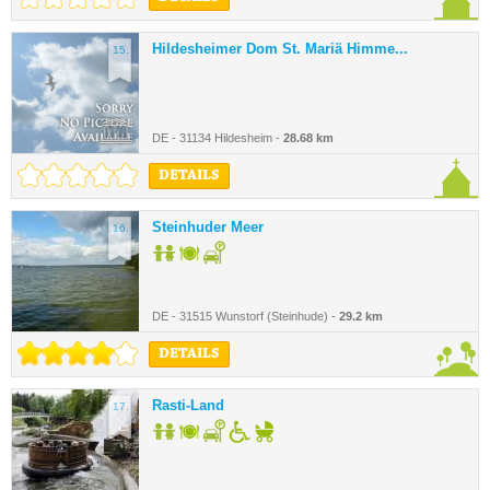
Hildesheimer Dom St. Mariä Himme...
15.
DE - 31134 Hildesheim -
28.68 km
DETAILS
Steinhuder Meer
16.
DE - 31515 Wunstorf (Steinhude) -
29.2 km
DETAILS
Rasti-Land
17.