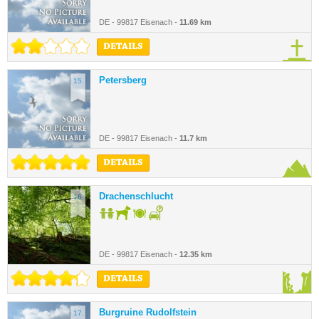
DE - 99817 Eisenach -
11.69 km
DETAILS
Petersberg
15.
DE - 99817 Eisenach -
11.7 km
DETAILS
Drachenschlucht
16.
DE - 99817 Eisenach -
12.35 km
DETAILS
Burgruine Rudolfstein
17.