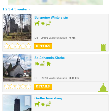
1
2
3
4
5
weiter »
Burgruine Winterstein
1.
DE - 99891 Waltershausen -
0 km
DETAILS
St.-Johannis-Kirche
2.
DE - 99891 Waltershausen -
0.11 km
DETAILS
Großer Inselsberg
3.