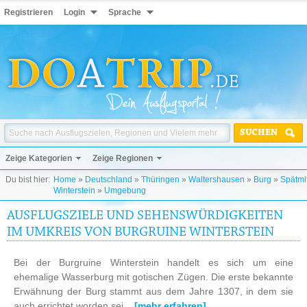
Registrieren
Login
Sprache
SUCHEN
Zeige Kategorien
Zeige Regionen
Du bist hier:
Home
»
Deutschland
»
Thüringen
»
Waltershausen
»
Burg
»
Spätmit
Winterstein
»
Umgebung
AUSFLUGSZIELE UND SEHENSWÜRDIGKEITEN
IM UMKREIS VON BURGRUINE WINTERSTEIN
Bei der Burgruine Winterstein handelt es sich um eine
ehemalige Wasserburg mit gotischen Zügen. Die erste bekannte
Erwähnung der Burg stammt aus dem Jahre 1307, in dem sie
auch errichtet worden sei...
[mehr erfahren]