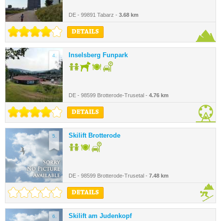
DE - 99891 Tabarz -
3.68 km
DETAILS
Inselsberg Funpark
4.
DE - 98599 Brotterode-Trusetal -
4.76 km
DETAILS
Skilift Brotterode
5.
DE - 98599 Brotterode-Trusetal -
7.48 km
DETAILS
Skilift am Judenkopf
6.