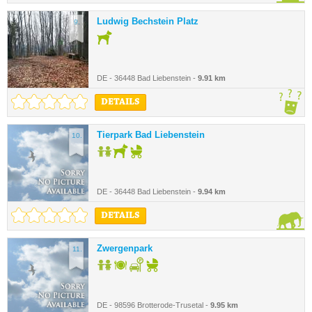
Ludwig Bechstein Platz
9.
DE - 36448 Bad Liebenstein -
9.91 km
DETAILS
Tierpark Bad Liebenstein
10.
DE - 36448 Bad Liebenstein -
9.94 km
DETAILS
Zwergenpark
11.
DE - 98596 Brotterode-Trusetal -
9.95 km