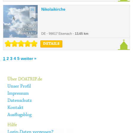
Nikolaikirche
20.
DE - 99817 Eisenach -
13.65 km
DETAILS
1
2
3
4
5
weiter »
Über DOATRIP.de
Unser Profil
Impressum
Datenschutz
Kontakt
Ausflugsblog
Hilfe
Login-Daten vergessen?