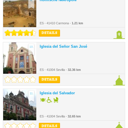
9.
ES - 41410 Carmona -
1.21 km
DETAILS
Iglesia del Señor San José
10.
ES - 41004 Sevilla -
32.36 km
DETAILS
Iglesia del Salvador
11.
ES - 41004 Sevilla -
32.65 km
DETAILS