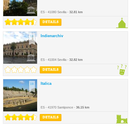
ES - 41080 Sevilla -
32.81 km
DETAILS
Indienarchiv
18.
ES - 41004 Sevilla -
32.82 km
DETAILS
Italica
19.
ES - 41970 Santiponce -
36.15 km
DETAILS