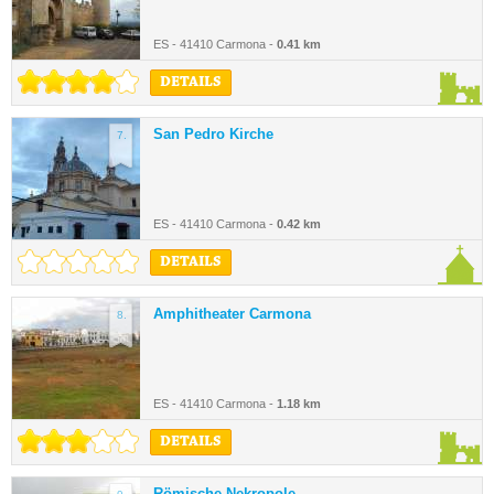
ES - 41410 Carmona -
0.41 km
DETAILS
San Pedro Kirche
7.
ES - 41410 Carmona -
0.42 km
DETAILS
Amphitheater Carmona
8.
ES - 41410 Carmona -
1.18 km
DETAILS
Römische Nekropole