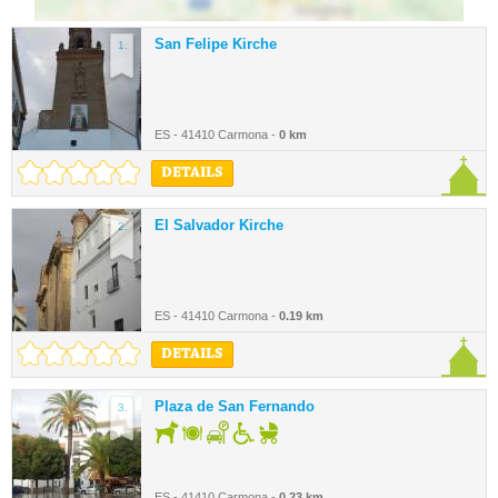
San Felipe Kirche
1.
ES - 41410 Carmona -
0 km
DETAILS
El Salvador Kirche
2.
ES - 41410 Carmona -
0.19 km
DETAILS
Plaza de San Fernando
3.
ES - 41410 Carmona -
0.23 km