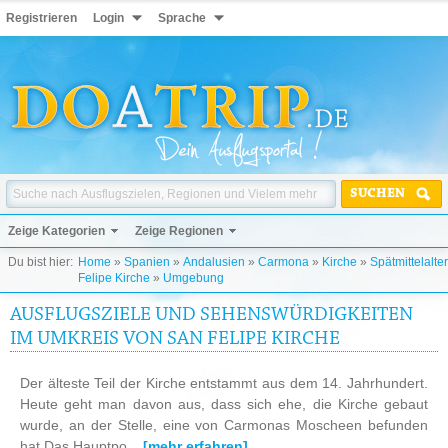
Registrieren
Login
Sprache
SUCHEN
Zeige Kategorien
Zeige Regionen
Du bist hier:
Home
»
Spanien
»
Andalusien
»
Carmona
»
Kirche
»
Spätmittelalter
Felipe Kirche
»
Umgebung
AUSFLUGSZIELE UND SEHENSWÜRDIGKEITEN
IM UMKREIS VON SAN FELIPE KIRCHE
Der älteste Teil der Kirche entstammt aus dem 14. Jahrhundert.
Heute geht man davon aus, dass sich ehe, die Kirche gebaut
wurde, an der Stelle, eine von Carmonas Moscheen befunden
hat.Das Hauptpo...
[mehr erfahren]