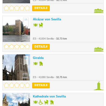
ES - 41004 Sevilla -
32.71 km
DETAILS
Alcázar von Sevilla
15.
ES - 41004 Sevilla -
32.73 km
DETAILS
Giralda
16.
ES - 41080 Sevilla -
32.75 km
DETAILS
Kathedrale von Sevilla
17.