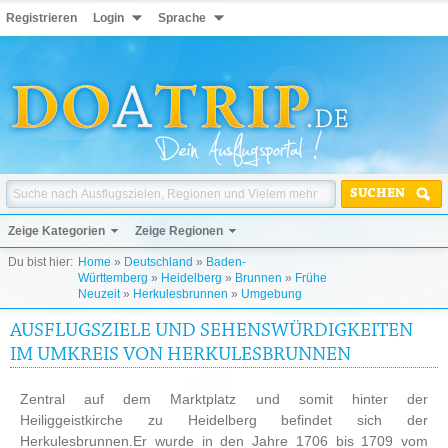
Registrieren
Login
Sprache
SUCHEN
Zeige Kategorien
Zeige Regionen
Du bist hier:
Home
»
Deutschland
»
Baden-
Württemberg
»
Heidelberg
»
Brunnen
»
Frühe
Neuzeit
»
Herkulesbrunnen
»
Umgebung
AUSFLUGSZIELE UND SEHENSWÜRDIGKEITEN
IM UMKREIS VON HERKULESBRUNNEN
Zentral auf dem Marktplatz und somit hinter der
Heiliggeistkirche zu Heidelberg befindet sich der
Herkulesbrunnen.Er wurde in den Jahre 1706 bis 1709 vom