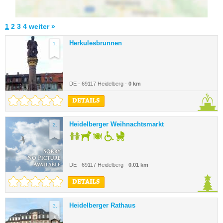
1
2
3
4
weiter »
Herkulesbrunnen
1.
DE - 69117 Heidelberg -
0 km
DETAILS
Heidelberger Weihnachtsmarkt
2.
DE - 69117 Heidelberg -
0.01 km
DETAILS
Heidelberger Rathaus
3.