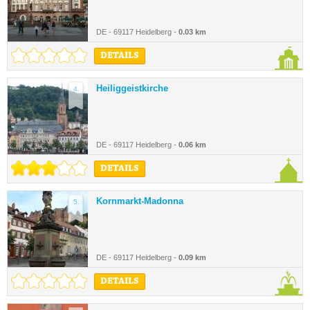
DE - 69117 Heidelberg -
0.03 km
DETAILS
Heiliggeistkirche
4.
DE - 69117 Heidelberg -
0.06 km
DETAILS
Kornmarkt-Madonna
5.
DE - 69117 Heidelberg -
0.09 km
DETAILS