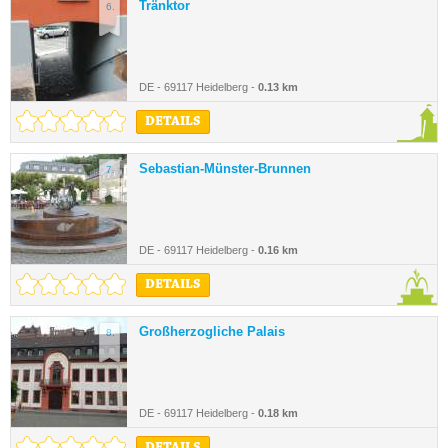
Tränktor
6.
DE - 69117 Heidelberg -
0.13 km
DETAILS
Sebastian-Münster-Brunnen
7.
DE - 69117 Heidelberg -
0.16 km
DETAILS
Großherzogliche Palais
8.
DE - 69117 Heidelberg -
0.18 km