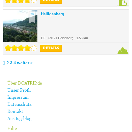
DETAILS
Heiligenberg
20.
DE - 69121 Heidelberg -
1.56 km
DETAILS
1
2
3
4
weiter »
Über DOATRIP.de
Unser Profil
Impressum
Datenschutz
Kontakt
Ausflugsblog
Hilfe