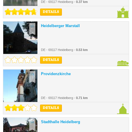
DE - 69117 Heidelberg -
0.37 km
DETAILS
Heidelberger Marstall
12.
DE - 69117 Heidelberg -
0.53 km
DETAILS
Providenzkirche
13.
DE - 69117 Heidelberg -
0.71 km
DETAILS
Stadthalle Heidelberg
14.