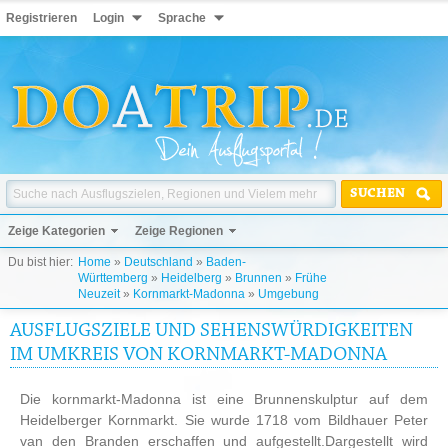
Registrieren
Login
Sprache
SUCHEN
Zeige Kategorien
Zeige Regionen
Du bist hier:
Home
»
Deutschland
»
Baden-
Württemberg
»
Heidelberg
»
Brunnen
»
Frühe
Neuzeit
»
Kornmarkt-Madonna
»
Umgebung
AUSFLUGSZIELE UND SEHENSWÜRDIGKEITEN
IM UMKREIS VON KORNMARKT-MADONNA
Die kornmarkt-Madonna ist eine Brunnenskulptur auf dem
Heidelberger Kornmarkt. Sie wurde 1718 vom Bildhauer Peter
van den Branden erschaffen und aufgestellt.Dargestellt wird