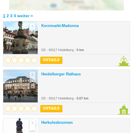
1
2
3
4
weiter »
Kornmarkt-Madonna
1.
DE - 69117 Heidelberg -
0 km
DETAILS
Heidelberger Rathaus
2.
DE - 69117 Heidelberg -
0.07 km
DETAILS
Herkulesbrunnen
3.