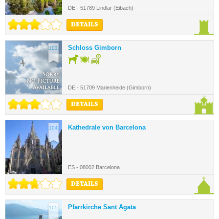
DE - 51789 Lindlar (Eibach)
DETAILS
Schloss Gimborn
103.
DE - 51709 Marienheide (Gimborn)
DETAILS
Kathedrale von Barcelona
104.
ES - 08002 Barcelona
DETAILS
Pfarrkirche Sant Agata
105.