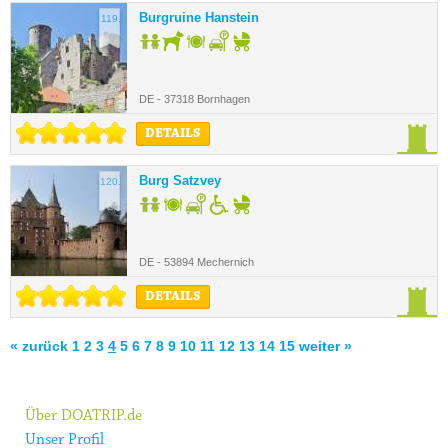
Burgruine Hanstein
119.
DE - 37318 Bornhagen
DETAILS
Burg Satzvey
120.
DE - 53894 Mechernich
DETAILS
« zurück
1
2
3
4
5
6
7
8
9
10
11
12
13
14
15
weiter »
Über DOATRIP.de
Unser Profil