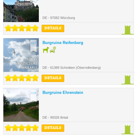
DE - 97082 Würzburg
DETAILS
Burgruine Reifenberg
117.
DE - 61389 Schmitten (Oberreifenberg)
DETAILS
Burgruine Ehrenstein
118.
DE - 99326 Ilmtal
DETAILS