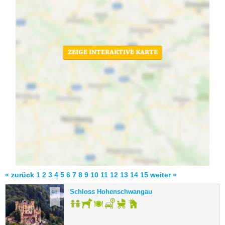
ZEIGE INTERAKTIVE KARTE
« zurück
1
2
3
4
5
6
7
8
9
10
11
12
13
14
15
weiter »
Schloss Hohenschwangau
91.