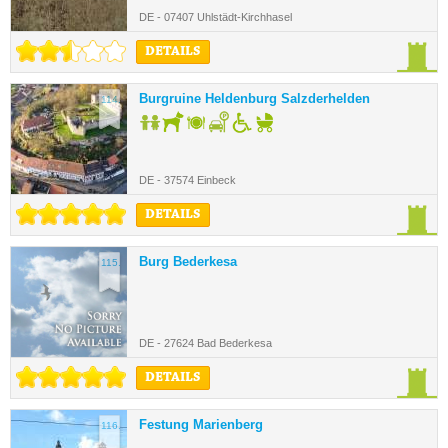
DE - 07407 Uhlstädt-Kirchhasel
DETAILS
Burgruine Heldenburg Salzderhelden
114.
DE - 37574 Einbeck
DETAILS
Burg Bederkesa
115.
DE - 27624 Bad Bederkesa
DETAILS
Festung Marienberg
116.