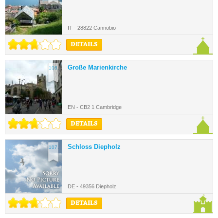
IT - 28822 Cannobio
DETAILS
Große Marienkirche
106.
EN - CB2 1 Cambridge
DETAILS
Schloss Diepholz
107.
DE - 49356 Diepholz
DETAILS