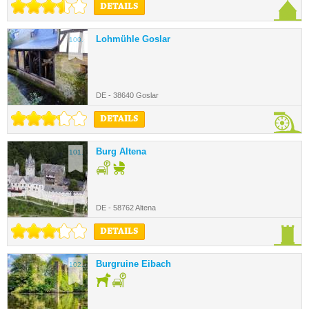
DETAILS
Lohmühle Goslar
100.
DE - 38640 Goslar
DETAILS
Burg Altena
101.
DE - 58762 Altena
DETAILS
Burgruine Eibach
102.