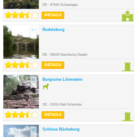
DE - 87645 Schwangau
DETAILS
Rudelsburg
92.
DE - 06628 Naumburg (Saale)
DETAILS
Burgruine Lilienstein
93.
DE - 01814 Bad Schandau
DETAILS
Schloss Bückeburg
94.