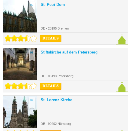
St. Petri Dom
97.
DE - 28195 Bremen
DETAILS
Stiftskirche auf dem Petersberg
98.
DE - 06193 Petersberg
DETAILS
St. Lorenz Kirche
99.
DE - 90402 Nürnberg