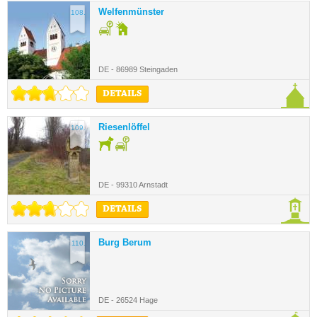
Welfenmünster
108.
DE - 86989 Steingaden
DETAILS
Riesenlöffel
109.
DE - 99310 Arnstadt
DETAILS
Burg Berum
110.
DE - 26524 Hage