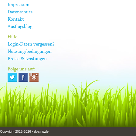
Impressum
Datenschutz
Kontakt
Ausflugsblog
Hilfe
Login-Daten vergessen?
Nutzungsbedingungen
Preise & Leistungen
Folge uns auf:
Copyright 2012-2026 - doatrip.de