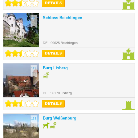
DETAILS
Schloss Beichlingen
111.
DE - 99625 Beichlingen
DETAILS
Burg Lisberg
112.
DE - 96170 Lisberg
DETAILS
Burg Weißenburg
113.